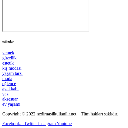
etiketler
yemek
güzellik
estetik
kış modası
yaşam tarzı
moda
eğlence
ayakkabı
yaz
aksesuar
ev yaşamı
Copyright © 2022 nedirnasilkullanilir.net Tüm hakları saklıdır.
Facebook-f
Twitter
Instagram
Youtube