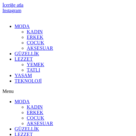
İçeriğe atla
Instagram
MODA
KADIN
ERKEK
ÇOCUK
AKSESUAR
GÜZELLİK
LEZZET
YEMEK
TATLI
YAŞAM
TEKNOLOJİ
Menu
MODA
KADIN
ERKEK
ÇOCUK
AKSESUAR
GÜZELLİK
LEZZET