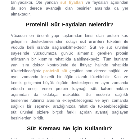
tanıyacaktır. Öte yandan
süt fiyatları
ve faydaları açısından
da son derece avantajlı olan besinler arasında da yer
almaktadır.
Proteinli Süt Faydaları Nelerdir?
Vücudun en önemli yapı taşlarından birisi olan protein kas
gelişimini desteklemesinden dolayı
süt ürünleri
tüketimi ile
vücuda belli oranda sağlanabilmektedir.
Süt
ve süt ürünleri
sayesinde vücudumuza günlük almamız gereken protein
miktarının bir kısmını rahatlıkla alabilmekteyiz. Tüm bunların
yanı sıra doktor kontrolünde de ihtiyaç halinde rahatlıkla
tüketebileceğiniz
proteinli süt
çeşitleri son derece sağlıklı ve
aynı zamanda lezzetli bir öğün olarak tüketilebilir. Kas ve
kemik gelişimini büyük ölçüde destekleyen ve aynı zamanda
vücuda enerji veren protein kaynağı
süt kalori
miktarı
açısından da oldukça makuldür. Bu nedenle sağlıklı
beslenme rutininiz arasına ekleyebileceğiniz ve aynı zamanda
sağlıklı bir seçenek aradığınızda rahatlıkla tüketebileceğiniz
süt ürünleri sizlere birçok farklı açıdan avantaj sağlayan
besinlerden biridir.
Süt Kreması Ne için Kullanılır?