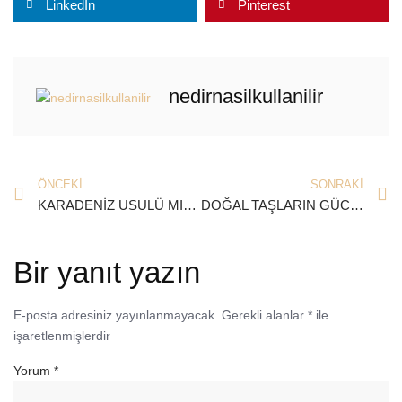
LinkedIn
Pinterest
nedirnasilkullanilir
ÖNCEKI
SONRAKI
KARADENİZ USULÜ MIHLAMA TARİFİ
DOĞAL TAŞLARIN GÜCÜNDEN KOLYE MODELLERİYLE FAYDALANIN!
Bir yanıt yazın
E-posta adresiniz yayınlanmayacak.
Gerekli alanlar
*
ile
işaretlenmişlerdir
Yorum
*