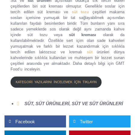
Süt ve
süt ürünleri
açısından oldukça sık tercih edilen
çeşitlerden biri süt kreması olmuştur. Genellikle soslar için
tercih edilen süt kreması ve
süt tozu
çeşitleri makarna
sosları içerisine yumuşak bir tat sağlayabilmek açısından
kullanılan faydalı besinlerden biridir. Tüm bunların yanı sıra
sadece yemeklerde sos olarak değil aynı zamanda kahve
içinde süt tozu veya
süt kreması
olarak da
kullanılabilmektedir. Özellikle sert içim olan sade kahveleri
yumuşatmak ve farklı bir lezzet kazandırmak için sıklıkla
tercih edilen laktozsuz ve kremalı
süt
ürünleri dünya
kahvelerinde sıklıkla kullanılan ve muhteşem bir lezzet sunan
çeşitleri arasında yer almaktadır. Daha detaylı bilgi için GMT
Food’u inceleyin.
KATEGORİ YAZILARINI İNCELEMEK İÇİN TIKLAYIN
SÜT
,
SÜT ÜRÜNLERI
,
SÜT VE SÜT ÜRÜNLERI
Facebook
Twitter