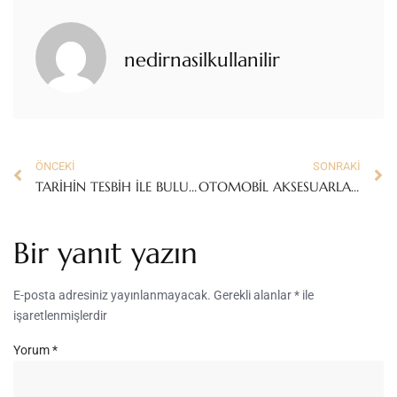
nedirnasilkullanilir
ÖNCEKI
SONRAKI
TARİHİN TESBİH İLE BULUŞMASI: KUKA TESBİH
OTOMOBİL AKSESUARLARI
Bir yanıt yazın
E-posta adresiniz yayınlanmayacak.
Gerekli alanlar
*
ile
işaretlenmişlerdir
Yorum
*