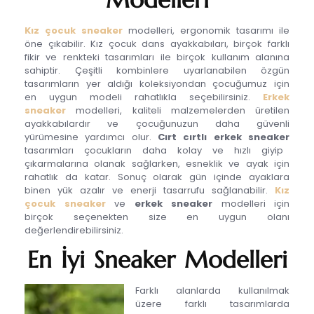
Kız çocuk sneaker
modelleri, ergonomik tasarımı ile
öne çıkabilir. Kız çocuk dans ayakkabıları, birçok farklı
fikir ve renkteki tasarımları ile birçok kullanım alanına
sahiptir. Çeşitli kombinlere uyarlanabilen özgün
tasarımların yer aldığı koleksiyondan çocuğumuz için
en uygun modeli rahatlıkla seçebilirsiniz.
Erkek
sneaker
modelleri, kaliteli malzemelerden üretilen
ayakkabılardır ve çocuğunuzun daha güvenli
yürümesine yardımcı olur.
Cırt cırtlı erkek sneaker
tasarımları çocukların daha kolay ve hızlı giyip
çıkarmalarına olanak sağlarken, esneklik ve ayak için
rahatlık da katar. Sonuç olarak gün içinde ayaklara
binen yük azalır ve enerji tasarrufu sağlanabilir.
Kız
çocuk sneaker
ve
erkek sneaker
modelleri için
birçok seçenekten size en uygun olanı
değerlendirebilirsiniz.
En İyi Sneaker Modelleri
Farklı alanlarda kullanılmak
üzere farklı tasarımlarda