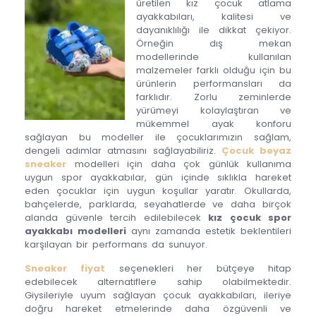
üretilen kız çocuk atlama
ayakkabıları, kalitesi ve
dayanıklılığı ile dikkat çekiyor.
Örneğin dış mekan
modellerinde kullanılan
malzemeler farklı olduğu için bu
ürünlerin performansları da
farklıdır. Zorlu zeminlerde
yürümeyi kolaylaştıran ve
mükemmel ayak konforu
sağlayan bu modeller ile çocuklarımızın sağlam,
dengeli adımlar atmasını sağlayabiliriz.
Çocuk beyaz
sneaker
modelleri için daha çok günlük kullanıma
uygun spor ayakkabılar, gün içinde sıklıkla hareket
eden çocuklar için uygun koşullar yaratır. Okullarda,
bahçelerde, parklarda, seyahatlerde ve daha birçok
alanda güvenle tercih edilebilecek
kız çocuk spor
ayakkabı modelleri
aynı zamanda estetik beklentileri
karşılayan bir performans da sunuyor.
Sneaker fiyat
seçenekleri her bütçeye hitap
edebilecek alternatiflere sahip olabilmektedir.
Giysileriyle uyum sağlayan çocuk ayakkabıları, ileriye
doğru hareket etmelerinde daha özgüvenli ve