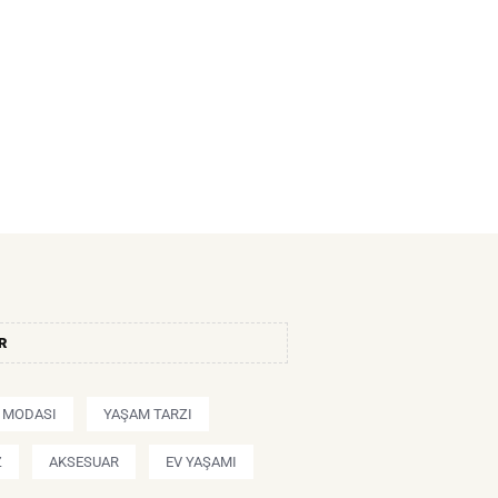
R
Ş MODASI
YAŞAM TARZI
Z
AKSESUAR
EV YAŞAMI