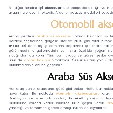
Bir diğer
araba içi aksesuar
oto paspaslarıdır. Şık ve mo
uygun hale getirilmektedir. Araç içi paspas modelleri sayes
Otomobil akse
Araba perdesi,
araba içi aksesuar
olarak kullanılan sık t
perdesi çeşitlerinde gölgelik, stor ve jaluzi gibi farklı birço
modelleri
de araç içi camlarını kapatmak için tercih edilen 
görünmesini engellemesinin yanı sıra özellikle yoğun s
sıcağından da korur. Tüm bu ihtiyaca ve görsel zevke uy
ürün de
araba kokusu
olmaktadır. Özellikle uzun yolculukl
bulanmalarının önüne geçebilir.
Araba Süs Aks
Her araç sahibi arabasına gözü gibi bakar. Hatta bakmakla
hava katar. Bu noktada
otomobil aksesuarları
,
araç sa
Direksiyon ve vites kılıflarından, hareketli yapışkanlı fig
biblolarına varana kadar binlerce ürün çeşidi vardır.
Ot
yansıttığı ve tamamen görsel amaçlı kullanılan eşyalardır.