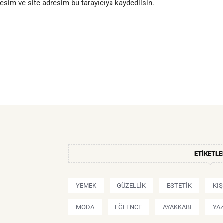
esim ve site adresim bu tarayıcıya kaydedilsin.
ETIKETLE
YEMEK
GÜZELLIK
ESTETIK
KI
MODA
EĞLENCE
AYAKKABI
YA