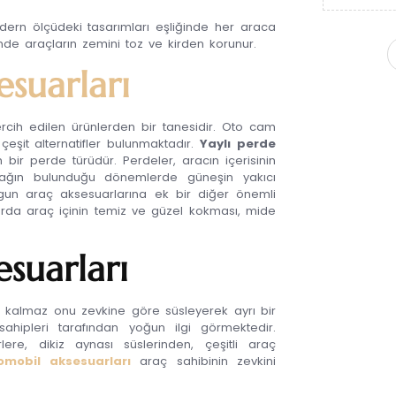
dern ölçüdeki tasarımları eşliğinde her araca
inde araçların zemini toz ve kirden korunur.
suarları
ercih edilen ürünlerden bir tanesidir. Oto cam
k çeşit alternatifler bulunmaktadır.
Yaylı perde
bir perde türüdür. Perdeler, aracın içerisinin
ıcağın bulunduğu dönemlerde güneşin yakıcı
gun araç aksesuarlarına ek bir diğer önemli
arda araç içinin temiz ve güzel kokması, mide
esuarları
 kalmaz onu zevkine göre süsleyerek ayrı bir
hipleri tarafından yoğun ilgi görmektedir.
ürlere, dikiz aynası süslerinden, çeşitli araç
omobil aksesuarları
araç sahibinin zevkini