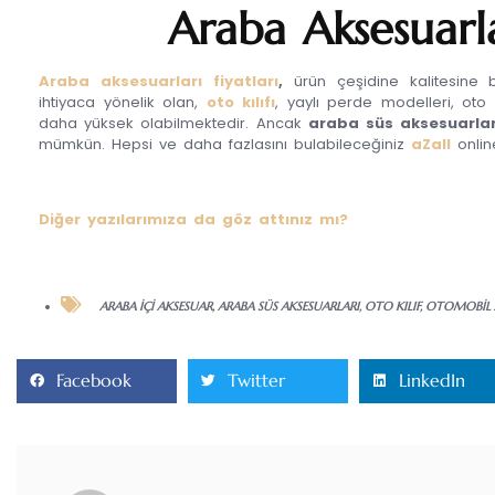
Araba Aksesuarla
Araba aksesuarları fiyatları
,
ürün çeşidine kalitesine b
ihtiyaca yönelik olan,
oto kılıfı
, yaylı perde modelleri, oto
daha yüksek olabilmektedir. Ancak
araba süs aksesuarlar
mümkün. Hepsi ve daha fazlasını bulabileceğiniz
aZall
onli
Diğer yazılarımıza da göz attınız mı?
ARABA IÇI AKSESUAR
,
ARABA SÜS AKSESUARLARI
,
OTO KILIF
,
OTOMOBIL 
Facebook
Twitter
LinkedIn