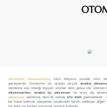
OTOM
Otomobil aksesuarları
,
hem ihtiyaca yönelik hem de 
gereçlerdir. Donanımlı bir araçta birçok
araba aksesu
denilince süs niteliği taşıyan ürünler akla gelse de, aslında
aksesuarları, araba içi aksesuar
ve araç dış aksesua
aksesuar
denilince akla ilk olarak
oto kılıfı
gelmektedir.
O
bir hava katmak isteyenler tarafından tercih edilirken diğer 
bir leke ve kirden korumak amaçlı kullanılır.