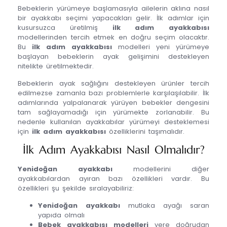
Bebeklerin yürümeye başlamasıyla ailelerin aklına nasıl
bir ayakkabı seçimi yapacakları gelir. İlk adımlar için
kusursuzca üretilmiş
ilk adım ayakkabısı
modellerinden tercih etmek en doğru seçim olacaktır.
Bu
ilk adım ayakkabısı
modelleri yeni yürümeye
başlayan bebeklerin ayak gelişimini destekleyen
nitelikte üretilmektedir.
Bebeklerin ayak sağlığını destekleyen ürünler tercih
edilmezse zamanla bazı problemlerle karşılaşılabilir. İlk
adımlarında yalpalanarak yürüyen bebekler dengesini
tam sağlayamadığı için yürümekte zorlanabilir. Bu
nedenle kullanılan ayakkabılar yürümeyi desteklemesi
için
ilk adım ayakkabısı
özelliklerini taşımalıdır.
İlk Adım Ayakkabısı Nasıl Olmalıdır?
Yenidoğan ayakkabı
modellerini diğer
ayakkabılardan ayıran bazı özellikleri vardır. Bu
özellikleri şu şekilde sıralayabiliriz:
Yenidoğan ayakkabı
mutlaka ayağı saran
yapıda olmalı
Bebek ayakkabısı
modelleri
yere doğrudan