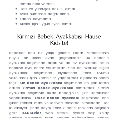
temas hissi vermeli
Hafif ve yumuşak dokulu olmalı
Ayak numarası doğru olmalı
Tabanı kaymamalı
Aileler için uygun fiyatlı olmalı
Kırmızı Bebek Ayakkabısı Hause
Kids’te!
Bebekler belli bir yaşa gelene kadar zamanlarının
büyük bir kısmı evde geçmektedir. Bu nedenle
ayakkabı seçiminde dışarı ya da ev ayakkabısı olsun
hepsine aynı önem verilmelidir. Yine de özellikle dışarı
ayakkabısı seçiminde kıyafetlerle renk uyumu
yakalamak şirin kombinler yapabilmek açısından önem
taşır.
Kız bebek ayakkabısı
seçiminde en çok tercih
edilen
kırmızı bebek ayakkabısı
olmaktadır. Kırmızı
ayakkabı seçimiyle sizde bebeğinize şirin kombinler
yapabilirsiniz.
Erkek bebek ayakkabı
seçiminde öne
çıkan renkler mavi ve lacivert tonlarda olmaktadır. Her
iki cinsiyet içinde beyaz renk kurtarıcı renklerin başında
gelir.
HAUSEkids
web sitesini ziyaret edip kolay
ödeme adımlarını takip ederek beğendiğiniz bebek