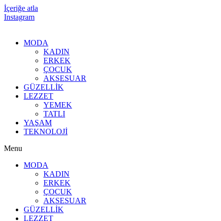
İçeriğe atla
Instagram
MODA
KADIN
ERKEK
ÇOCUK
AKSESUAR
GÜZELLİK
LEZZET
YEMEK
TATLI
YAŞAM
TEKNOLOJİ
Menu
MODA
KADIN
ERKEK
ÇOCUK
AKSESUAR
GÜZELLİK
LEZZET