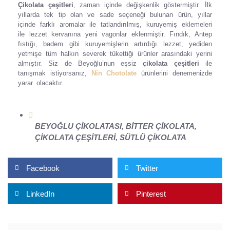
Çikolata çeşitleri
, zaman içinde değişkenlik göstermiştir. İlk
yıllarda tek tip olan ve sade seçeneği bulunan ürün, yıllar
içinde farklı aromalar ile tatlandırılmış, kuruyemiş eklemeleri
ile lezzet kervanına yeni vagonlar eklenmiştir. Fındık, Antep
fıstığı, badem gibi kuruyemişlerin artırdığı lezzet, yediden
yetmişe tüm halkın severek tükettiği ürünler arasındaki yerini
almıştır. Siz de Beyoğlu’nun eşsiz
çikolata çeşitleri
ile
tanışmak istiyorsanız,
Nin Chotolate
ürünlerini denemenizde
yarar olacaktır.
BEYOĞLU ÇİKOLATASI
,
BİTTER ÇİKOLATA
,
ÇİKOLATA ÇEŞİTLERİ
,
SÜTLÜ ÇİKOLATA
Facebook
Twitter
LinkedIn
Pinterest