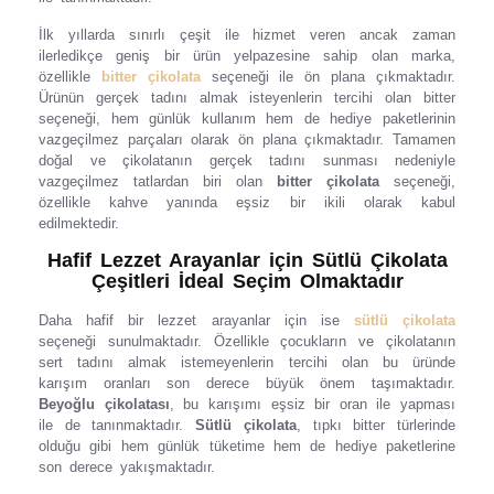
İlk yıllarda sınırlı çeşit ile hizmet veren ancak zaman
ilerledikçe geniş bir ürün yelpazesine sahip olan marka,
özellikle
bitter çikolata
seçeneği ile ön plana çıkmaktadır.
Ürünün gerçek tadını almak isteyenlerin tercihi olan bitter
seçeneği, hem günlük kullanım hem de hediye paketlerinin
vazgeçilmez parçaları olarak ön plana çıkmaktadır. Tamamen
doğal ve çikolatanın gerçek tadını sunması nedeniyle
vazgeçilmez tatlardan biri olan
bitter çikolata
seçeneği,
özellikle kahve yanında eşsiz bir ikili olarak kabul
edilmektedir.
Hafif Lezzet Arayanlar için Sütlü Çikolata
Çeşitleri İdeal Seçim Olmaktadır
Daha hafif bir lezzet arayanlar için ise
sütlü çikolata
seçeneği sunulmaktadır. Özellikle çocukların ve çikolatanın
sert tadını almak istemeyenlerin tercihi olan bu üründe
karışım oranları son derece büyük önem taşımaktadır.
Beyoğlu çikolatası
, bu karışımı eşsiz bir oran ile yapması
ile de tanınmaktadır.
Sütlü çikolata
, tıpkı bitter türlerinde
olduğu gibi hem günlük tüketime hem de hediye paketlerine
son derece yakışmaktadır.