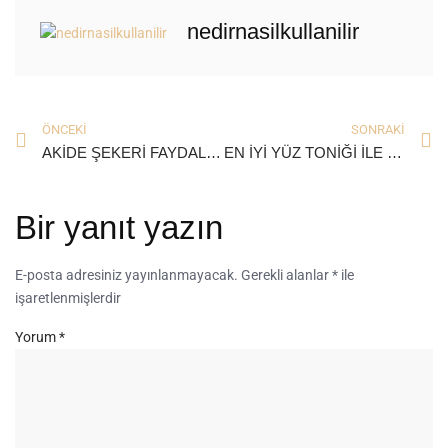
nedirnasilkullanilir
ÖNCEKI
SONRAKI
AKİDE ŞEKERİ FAYDALARI NELERDİR?
EN İYİ YÜZ TONİĞİ İLE FARKA SİZ DE İNANAMAYACAKSINIZ!
Bir yanıt yazın
E-posta adresiniz yayınlanmayacak.
Gerekli alanlar
*
ile
işaretlenmişlerdir
Yorum
*