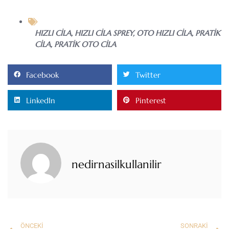
HIZLI CILA
,
HIZLI CILA SPREY
,
OTO HIZLI CILA
,
PRATIK
CILA
,
PRATIK OTO CILA
Facebook
Twitter
LinkedIn
Pinterest
nedirnasilkullanilir
ÖNCEKI
SONRAKI