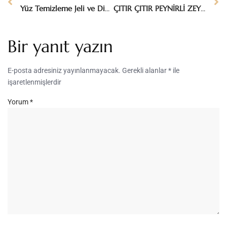
Yüz Temizleme Jeli ve Diğer Cilt Temizlik Ürünleri Hakkında Bilmeniz Gerekenler
ÇITIR ÇITIR PEYNİRLİ ZEYTİNLİ POĞAÇA
Bir yanıt yazın
E-posta adresiniz yayınlanmayacak.
Gerekli alanlar
*
ile
işaretlenmişlerdir
Yorum
*