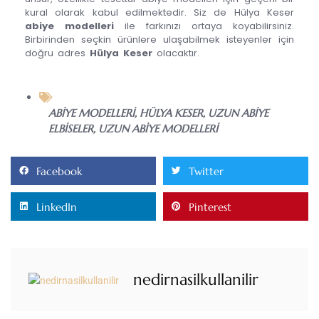
kural olarak kabul edilmektedir. Siz de Hülya Keser
abiye modelleri
ile farkınızı ortaya koyabilirsiniz.
Birbirinden seçkin ürünlere ulaşabilmek isteyenler için
doğru adres
Hülya Keser
olacaktır.
ABIYE MODELLERI
,
HÜLYA KESER
,
UZUN ABIYE
ELBISELER
,
UZUN ABIYE MODELLERI
Facebook
Twitter
LinkedIn
Pinterest
nedirnasilkullanilir