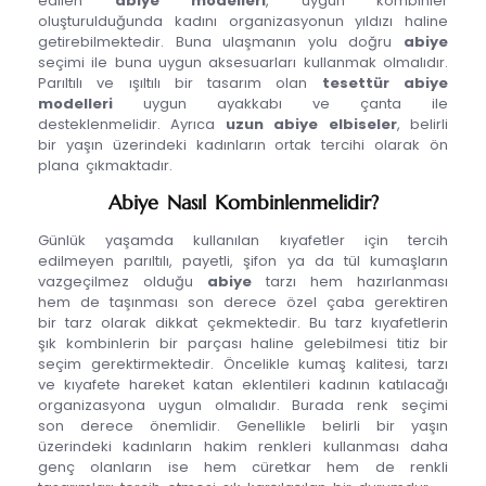
edilen
abiye modelleri
, uygun kombinler
oluşturulduğunda kadını organizasyonun yıldızı haline
getirebilmektedir. Buna ulaşmanın yolu doğru
abiye
seçimi ile buna uygun aksesuarları kullanmak olmalıdır.
Parıltılı ve ışıltılı bir tasarım olan
tesettür abiye
modelleri
uygun ayakkabı ve çanta ile
desteklenmelidir. Ayrıca
uzun abiye elbiseler
, belirli
bir yaşın üzerindeki kadınların ortak tercihi olarak ön
plana çıkmaktadır.
Abiye Nasıl Kombinlenmelidir?
Günlük yaşamda kullanılan kıyafetler için tercih
edilmeyen parıltılı, payetli, şifon ya da tül kumaşların
vazgeçilmez olduğu
abiye
tarzı hem hazırlanması
hem de taşınması son derece özel çaba gerektiren
bir tarz olarak dikkat çekmektedir. Bu tarz kıyafetlerin
şık kombinlerin bir parçası haline gelebilmesi titiz bir
seçim gerektirmektedir. Öncelikle kumaş kalitesi, tarzı
ve kıyafete hareket katan eklentileri kadının katılacağı
organizasyona uygun olmalıdır. Burada renk seçimi
son derece önemlidir. Genellikle belirli bir yaşın
üzerindeki kadınların hakim renkleri kullanması daha
genç olanların ise hem cüretkar hem de renkli