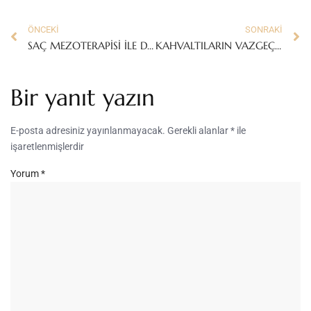
ÖNCEKI
SONRAKI
SAÇ MEZOTERAPİSİ İLE DAHA DOLGUN SAÇLAR
KAHVALTILARIN VAZGEÇİLMEZİ OMLET!
Bir yanıt yazın
E-posta adresiniz yayınlanmayacak.
Gerekli alanlar
*
ile
işaretlenmişlerdir
Yorum
*