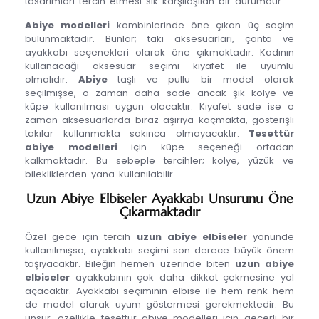
tasarımları tercih etmesi sık karşılaşılan bir durumdur.
Abiye modelleri
kombinlerinde öne çıkan üç seçim
bulunmaktadır. Bunlar; takı aksesuarları, çanta ve
ayakkabı seçenekleri olarak öne çıkmaktadır. Kadının
kullanacağı aksesuar seçimi kıyafet ile uyumlu
olmalıdır.
Abiye
taşlı ve pullu bir model olarak
seçilmişse, o zaman daha sade ancak şık kolye ve
küpe kullanılması uygun olacaktır. Kıyafet sade ise o
zaman aksesuarlarda biraz aşırıya kaçmakta, gösterişli
takılar kullanmakta sakınca olmayacaktır.
Tesettür
abiye modelleri
için küpe seçeneği ortadan
kalkmaktadır. Bu sebeple tercihler; kolye, yüzük ve
bilekliklerden yana kullanılabilir.
Uzun Abiye Elbiseler Ayakkabı Unsurunu Öne
Çıkarmaktadır
Özel gece için tercih
uzun abiye elbiseler
yönünde
kullanılmışsa, ayakkabı seçimi son derece büyük önem
taşıyacaktır. Bileğin hemen üzerinde biten
uzun abiye
elbiseler
ayakkabının çok daha dikkat çekmesine yol
açacaktır. Ayakkabı seçiminin elbise ile hem renk hem
de model olarak uyum göstermesi gerekmektedir. Bu
unsur, özellikle tesettür abiye modelleri için geçerli bir