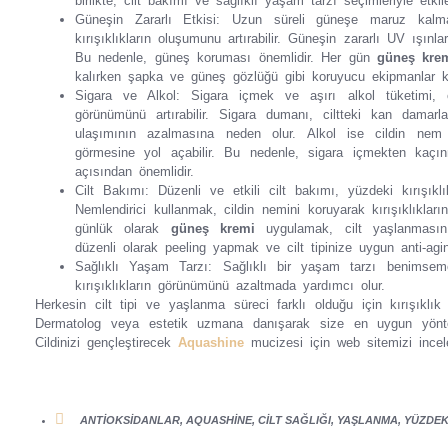
birlikte, cilt bakımı ve sağlıklı yaşam tarzı seçimleriyle etkileri 
Güneşin Zararlı Etkisi: Uzun süreli güneşe maruz kalma,
kırışıklıkların oluşumunu artırabilir. Güneşin zararlı UV ışınları 
Bu nedenle, güneş koruması önemlidir. Her gün
güneş kre
kalırken şapka ve güneş gözlüğü gibi koruyucu ekipmanlar ku
Sigara ve Alkol: Sigara içmek ve aşırı alkol tüketimi, cil
görünümünü artırabilir. Sigara dumanı, ciltteki kan damarla
ulaşımının azalmasına neden olur. Alkol ise cildin nem 
görmesine yol açabilir. Bu nedenle, sigara içmekten ka
açısından önemlidir.
Cilt Bakımı: Düzenli ve etkili cilt bakımı, yüzdeki kırışıkl
Nemlendirici kullanmak, cildin nemini koruyarak kırışıklıkları
günlük olarak
güneş kremi
uygulamak, cilt yaşlanmasını 
düzenli olarak peeling yapmak ve cilt tipinize uygun anti-agi
Sağlıklı Yaşam Tarzı: Sağlıklı bir yaşam tarzı benimseme
kırışıklıkların görünümünü azaltmada yardımcı olur.
Herkesin cilt tipi ve yaşlanma süreci farklı olduğu için kırışıklık 
Dermatolog veya estetik uzmana danışarak size en uygun yöntemle
Cildinizi gençleştirecek
Aquashine
mucizesi için web sitemizi inceley
ANTIOKSIDANLAR
,
AQUASHINE
,
CILT SAĞLIĞI
,
YAŞLANMA
,
YÜZDEKI