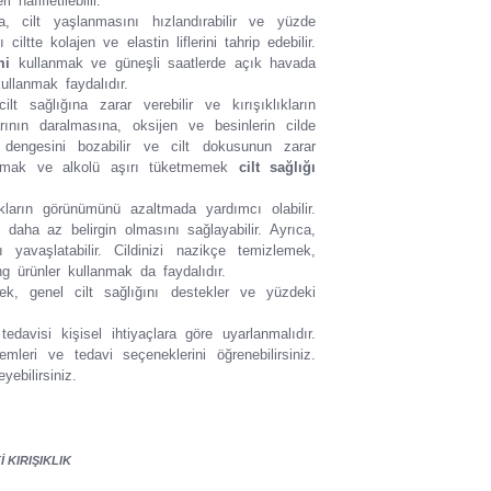
hafifletilebilir.
 cilt yaşlanmasını hızlandırabilir ve yüzde
ciltte kolajen ve elastin liflerini tahrip edebilir.
mi
kullanmak ve güneşli saatlerde açık havada
llanmak faydalıdır.
t sağlığına zarar verebilir ve kırışıklıkların
rının daralmasına, oksijen ve besinlerin cilde
dengesini bozabilir ve cilt dokusunun zarar
çınmak ve alkolü aşırı tüketmemek
cilt sağlığı
ıkların görünümünü azaltmada yardımcı olabilir.
n daha az belirgin olmasını sağlayabilir. Ayrıca,
yavaşlatabilir. Cildinizi nazikçe temizlemek,
ng ürünler kullanmak da faydalıdır.
k, genel cilt sağlığını destekler ve yüzdeki
tedavisi kişisel ihtiyaçlara göre uyarlanmalıdır.
ri ve tedavi seçeneklerini öğrenebilirsiniz.
ebilirsiniz.
 KIRIŞIKLIK