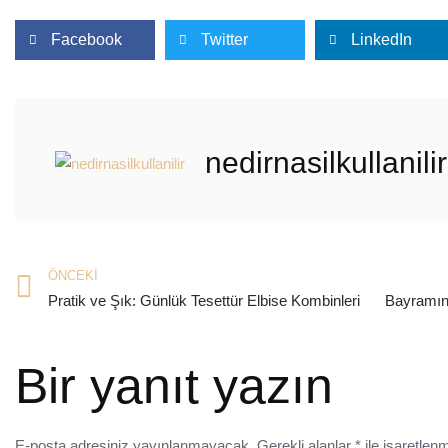
Facebook
Twitter
LinkedIn
nedirnasilkullanilir
ÖNCEKI
Pratik ve Şık: Günlük Tesettür Elbise Kombinleri
Bir yanıt yazın
E-posta adresiniz yayınlanmayacak.
Gerekli alanlar
*
ile işaretlenm