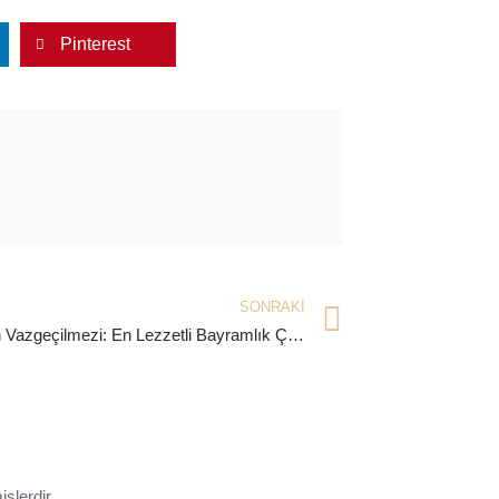
Pinterest
SONRAKI
Bayramın Vazgeçilmezi: En Lezzetli Bayramlık Çikolata
işlerdir