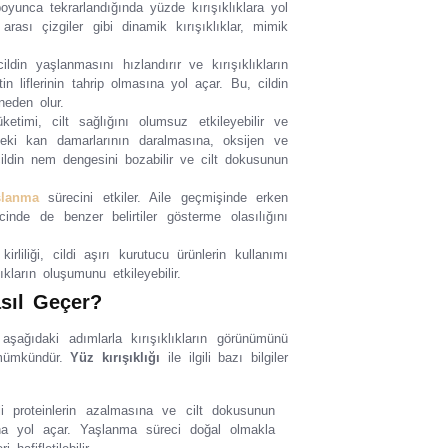
boyunca tekrarlandığında yüzde kırışıklıklara yol
 arası çizgiler gibi dinamik kırışıklıklar, mimik
din yaşlanmasını hızlandırır ve kırışıklıkların
in liflerinin tahrip olmasına yol açar. Bu, cildin
neden olur.
timi, cilt sağlığını olumsuz etkileyebilir ve
ltteki kan damarlarının daralmasına, oksijen ve
cildin nem dengesini bozabilir ve cilt dokusunun
şlanma
sürecini etkiler. Aile geçmişinde erken
cinde de benzer belirtiler gösterme olasılığını
liliği, cildi aşırı kurutucu ürünlerin kullanımı
kların oluşumunu etkileyebilir.
asıl Geçer?
şağıdaki adımlarla kırışıklıkların görünümünü
 mümkündür.
Yüz kırışıklığı
ile ilgili bazı bilgiler
i proteinlerin azalmasına ve cilt dokusunun
ına yol açar. Yaşlanma süreci doğal olmakla