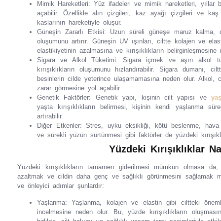
Mimik Hareketleri: Yüz ifadeleri ve mimik hareketleri, yıllar 
açabilir. Özellikle alın çizgileri, kaz ayağı çizgileri ve kaş
kaslarının hareketiyle oluşur.
Güneşin Zararlı Etkisi: Uzun süreli güneşe maruz kalma, cil
oluşumunu artırır. Güneşin UV ışınları, ciltte kolajen ve elast
elastikiyetinin azalmasına ve kırışıklıkların belirginleşmesine 
Sigara ve Alkol Tüketimi: Sigara içmek ve aşırı alkol tüke
kırışıklıkların oluşumunu hızlandırabilir. Sigara dumanı, ci
besinlerin cilde yeterince ulaşamamasına neden olur. Alkol, 
zarar görmesine yol açabilir.
Genetik Faktörler: Genetik yapı, kişinin cilt yapısı ve
ya
yaşta kırışıklıkların belirmesi, kişinin kendi yaşlanma süre
artırabilir.
Diğer Etkenler: Stres, uyku eksikliği, kötü beslenme, hava kir
ve sürekli yüzün sürtünmesi gibi faktörler de yüzdeki kırışıklı
Yüzdeki Kırışıklıklar N
Yüzdeki kırışıklıkların tamamen giderilmesi mümkün olmasa da, a
azaltmak ve cildin daha genç ve sağlıklı görünmesini sağlamak
ve önleyici adımlar şunlardır:
Yaşlanma: Yaşlanma, kolajen ve elastin gibi ciltteki öneml
incelmesine neden olur. Bu, yüzde kırışıklıkların oluşmas