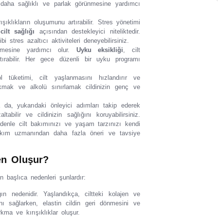
in daha sağlıklı ve parlak görünmesine yardımcı
ışıklıkların oluşumunu artırabilir. Stres yönetimi
k
cilt sağlığı
açısından destekleyici niteliktedir.
stres azaltıcı aktiviteleri deneyebilirsiniz.
lenmesine yardımcı olur.
Uyku eksikliği
, cilt
rtırabilir. Her gece düzenli bir uyku programı
tüketimi, cilt yaşlanmasını hızlandırır ve
rakmak ve alkolü sınırlamak cildinizin genç ve
 yukarıdaki önleyici adımları takip ederek
abilir ve cildinizin sağlığını koruyabilirsiniz.
edenle cilt bakımınızı ve yaşam tarzınızı kendi
bakım uzmanından daha fazla öneri ve tavsiye
en Oluşur?
ın başlıca nedenleri şunlardır:
ın nedenidir. Yaşlandıkça, ciltteki kolajen ve
ğını sağlarken, elastin cildin geri dönmesini ve
kma ve kırışıklıklar oluşur.