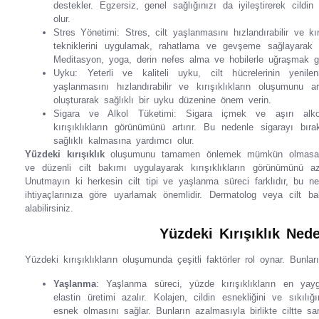
destekler. Egzersiz, genel sağlığınızı da iyileştirerek cild
olur.
Stres Yönetimi: Stres, cilt yaşlanmasını hızlandırabilir ve kır
tekniklerini uygulamak, rahatlama ve gevşeme sağlayara
Meditasyon, yoga, derin nefes alma ve hobilerle uğraşmak gibi 
Uyku: Yeterli ve kaliteli uyku, cilt hücrelerinin yeni
yaşlanmasını hızlandırabilir ve kırışıklıkların oluşumunu a
oluşturarak sağlıklı bir uyku düzenine önem verin.
Sigara ve Alkol Tüketimi: Sigara içmek ve aşırı alkol 
kırışıklıkların görünümünü artırır. Bu nedenle sigarayı bı
sağlıklı kalmasına yardımcı olur.
Yüzdeki kırışıklık
oluşumunu tamamen önlemek mümkün olmasa da,
ve düzenli cilt bakımı uygulayarak kırışıklıkların görünümünü azalt
Unutmayın ki herkesin cilt tipi ve yaşlanma süreci farklıdır, bu n
ihtiyaçlarınıza göre uyarlamak önemlidir. Dermatolog veya cilt 
alabilirsiniz.
Yüzdeki Kırışıklık Ned
Yüzdeki kırışıklıkların oluşumunda çeşitli faktörler rol oynar. Bunlar
Yaşlanma
: Yaşlanma süreci, yüzde kırışıklıkların en yayg
elastin üretimi azalır. Kolajen, cildin esnekliğini ve sıkılı
esnek olmasını sağlar. Bunların azalmasıyla birlikte ciltte sar