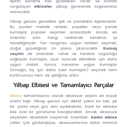
tipinin kendine has güzellikleri vardır ve bunları
vurgulayan
elbiseler
, yılbaşı gecesinde özgüveninizi
artıracaktır.
Yılbaşı gecesi genellikle ışıltı ve parlaklıkla ilişkilendirilir.
Bu yüzden metalik renkler, payetler veya parlak
kumaşlar popüler seçimler arasındadır. Ancak, en
önemlisi sizin hangi renklerde kendinizi iyi
hissettiğinizdir. Ten renginize uygun renkleri seçmek,
doğal güzelliğinizi ön plana çıkaracaktır.
Kumaş
seçimi
de önemlidir; rahat ve hareket özgürlüğü
sağlayan kumaşlar, uzun sürecek etkinlikler için daha
uygun olabilir. Ayrıca, mevsime uygun kumaşlar
(örneğin, kış için daha kalın kumaşlar) seçmek hem
konforunuzu hem de şıklığınızı artırır.
Yılbaşı Elbisesi ve Tamamlayıcı Parçalar
Elbise
tamamlayıcısı olarak aksesuar seçimi de büyük
önem taşır. Yılbaşı gecesi için dikkat çekici bir takı, şık
bir çanta veya göz alıcı ayakkabılar, basit bir elbiseyi
bile özel bir görünüme kavuşturabilir. Ancak, aksesuar
seçerken abartıdan kaçınmak önemlidir;
kadın elbise
zaten çok gösterişliyse, aksesuarlarınızı daha minimal