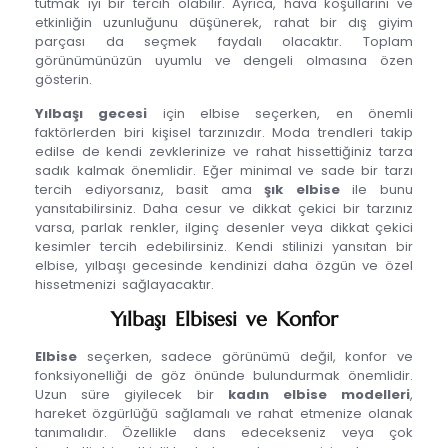
tutmak iyi bir tercih olabilir. Ayrıca, hava koşullarını ve
etkinliğin uzunluğunu düşünerek, rahat bir dış giyim
parçası da seçmek faydalı olacaktır. Toplam
görünümünüzün uyumlu ve dengeli olmasına özen
gösterin.
Yılbaşı gecesi
için elbise seçerken, en önemli
faktörlerden biri kişisel tarzınızdır. Moda trendleri takip
edilse de kendi zevklerinize ve rahat hissettiğiniz tarza
sadık kalmak önemlidir. Eğer minimal ve sade bir tarzı
tercih ediyorsanız, basit ama
şık elbise
ile bunu
yansıtabilirsiniz. Daha cesur ve dikkat çekici bir tarzınız
varsa, parlak renkler, ilginç desenler veya dikkat çekici
kesimler tercih edebilirsiniz. Kendi stilinizi yansıtan bir
elbise, yılbaşı gecesinde kendinizi daha özgün ve özel
hissetmenizi sağlayacaktır.
Yılbaşı Elbisesi ve Konfor
Elbise
seçerken, sadece görünümü değil, konfor ve
fonksiyonelliği de göz önünde bulundurmak önemlidir.
Uzun süre giyilecek bir
kadın elbise modelleri
,
hareket özgürlüğü sağlamalı ve rahat etmenize olanak
tanımalıdır. Özellikle dans edecekseniz veya çok