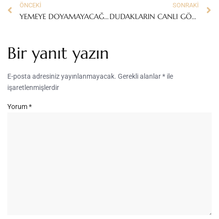
ÖNCEKI
SONRAKI
YEMEYE DOYAMAYACAĞINIZ BİR LEZZET: SU BÖREĞİ
DUDAKLARIN CANLI GÖRÜNMESİ İÇİN KULLANMANIZ GEREKEN TEK CİHAZ!
Bir yanıt yazın
E-posta adresiniz yayınlanmayacak.
Gerekli alanlar
*
ile
işaretlenmişlerdir
Yorum
*