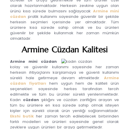
ücretler bir araya getirilmekte ve tüm ürünler özel
olarak hazırlanmaktadır. Herkesin zevkine uygun olan
ürünü kısa sürede bulmasını sağlayacak
Armine mini
cüzdan
pratik kullanımı sayesinde güvenilir bir şekilde
herkesin seçimleri içerisinde yer almaktadır. Tüm
ürünlere kısa sürede sahip olmak ve bu ürünleri
güvenilir bir şekilde kullanmak her zaman mümkün
olmaktadır.
Armine Cüzdan Kalitesi
Armine mini cüzdan
kolay ve güvenilir kullanımı sayesinde her zaman
herkesin ihtiyaçlarını karşılamaya ve güvenli kullanımı
sürekli hale getirmeye devam etmektedir.
Armine
cüzdan fiyatları
hem uygun hem de kaliteli ürün
seçenekleri sayesinde herkes tarafından tercih
edilmekte ve tüm bu ürünler sürekli yenilenmektedir.
Kadın
c
üzdan
şıklığını ve cüzdan zarifliğini arayan ve
tüm bu ürünlere en kısa sürede sahip olmak isteyen
kişiler için sürekli olarak ürün yeniliği sağlanmaktadır.
Ekshi butik
her zaman tercih edilebilecek birbirinden
farklı modelleri ve ürünleri sayesinde genel olarak
zevklere uygun ürünleri bir araya getirmektedir.