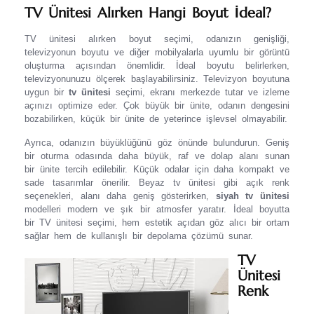
TV Ünitesi Alırken Hangi Boyut İdeal?
TV ünitesi alırken boyut seçimi, odanızın genişliği,
televizyonun boyutu ve diğer mobilyalarla uyumlu bir görüntü
oluşturma açısından önemlidir. İdeal boyutu belirlerken,
televizyonunuzu ölçerek başlayabilirsiniz. Televizyon boyutuna
uygun bir
tv ünitesi
seçimi, ekranı merkezde tutar ve izleme
açınızı optimize eder. Çok büyük bir ünite, odanın dengesini
bozabilirken, küçük bir ünite de yeterince işlevsel olmayabilir.
Ayrıca, odanızın büyüklüğünü göz önünde bulundurun. Geniş
bir oturma odasında daha büyük, raf ve dolap alanı sunan
bir ünite tercih edilebilir. Küçük odalar için daha kompakt ve
sade tasarımlar önerilir. Beyaz tv ünitesi gibi açık renk
seçenekleri, alanı daha geniş gösterirken,
siyah tv ünitesi
modelleri modern ve şık bir atmosfer yaratır. İdeal boyutta
bir TV ünitesi seçimi, hem estetik açıdan göz alıcı bir ortam
sağlar hem de kullanışlı bir depolama çözümü sunar.
TV
Ünitesi
Renk