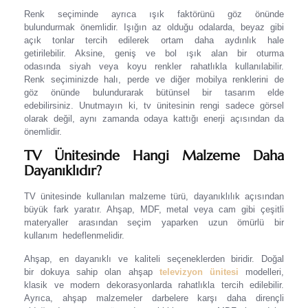
Renk seçiminde ayrıca ışık faktörünü göz önünde
bulundurmak önemlidir. Işığın az olduğu odalarda, beyaz gibi
açık tonlar tercih edilerek ortam daha aydınlık hale
getirilebilir. Aksine, geniş ve bol ışık alan bir oturma
odasında siyah veya koyu renkler rahatlıkla kullanılabilir.
Renk seçiminizde halı, perde ve diğer mobilya renklerini de
göz önünde bulundurarak bütünsel bir tasarım elde
edebilirsiniz. Unutmayın ki, tv ünitesinin rengi sadece görsel
olarak değil, aynı zamanda odaya kattığı enerji açısından da
önemlidir.
TV Ünitesinde Hangi Malzeme Daha
Dayanıklıdır?
TV ünitesinde kullanılan malzeme türü, dayanıklılık açısından
büyük fark yaratır. Ahşap, MDF, metal veya cam gibi çeşitli
materyaller arasından seçim yaparken uzun ömürlü bir
kullanım hedeflenmelidir.
Ahşap, en dayanıklı ve kaliteli seçeneklerden biridir. Doğal
bir dokuya sahip olan ahşap
televizyon ünitesi
modelleri,
klasik ve modern dekorasyonlarda rahatlıkla tercih edilebilir.
Ayrıca, ahşap malzemeler darbelere karşı daha dirençli