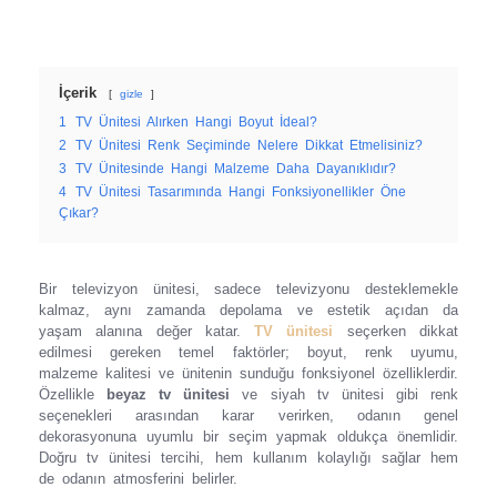
İçerik
gizle
1
TV Ünitesi Alırken Hangi Boyut İdeal?
2
TV Ünitesi Renk Seçiminde Nelere Dikkat Etmelisiniz?
3
TV Ünitesinde Hangi Malzeme Daha Dayanıklıdır?
4
TV Ünitesi Tasarımında Hangi Fonksiyonellikler Öne
Çıkar?
Bir televizyon ünitesi, sadece televizyonu desteklemekle
kalmaz, aynı zamanda depolama ve estetik açıdan da
yaşam alanına değer katar.
TV ünitesi
seçerken dikkat
edilmesi gereken temel faktörler; boyut, renk uyumu,
malzeme kalitesi ve ünitenin sunduğu fonksiyonel özelliklerdir.
Özellikle
beyaz tv ünitesi
ve siyah tv ünitesi gibi renk
seçenekleri arasından karar verirken, odanın genel
dekorasyonuna uyumlu bir seçim yapmak oldukça önemlidir.
Doğru tv ünitesi tercihi, hem kullanım kolaylığı sağlar hem
de odanın atmosferini belirler.