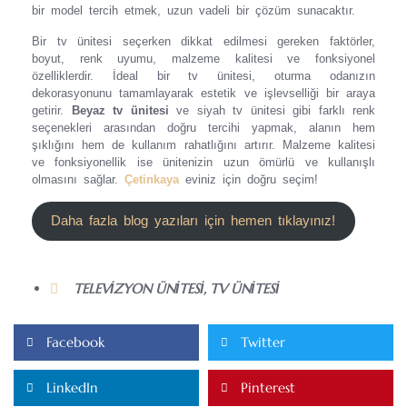
bir model tercih etmek, uzun vadeli bir çözüm sunacaktır.
Bir tv ünitesi seçerken dikkat edilmesi gereken faktörler,
boyut, renk uyumu, malzeme kalitesi ve fonksiyonel
özelliklerdir. İdeal bir tv ünitesi, oturma odanızın
dekorasyonunu tamamlayarak estetik ve işlevselliği bir araya
getirir.
Beyaz tv ünitesi
ve siyah tv ünitesi gibi farklı renk
seçenekleri arasından doğru tercihi yapmak, alanın hem
şıklığını hem de kullanım rahatlığını artırır. Malzeme kalitesi
ve fonksiyonellik ise ünitenizin uzun ömürlü ve kullanışlı
olmasını sağlar.
Çetinkaya
eviniz için doğru seçim!
Daha fazla blog yazıları için hemen tıklayınız!
TELEVIZYON ÜNITESI
,
TV ÜNITESI
Facebook
Twitter
LinkedIn
Pinterest