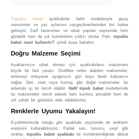
Topuklu babet
ayakkabılar farklı modelleriyle geçiş
mevsimleri ve yaz aylarının vazgeçilmezlerinden biri haline
gelmiştir. Zarif tasarımları ve rahat yapıları sayesinde hem
gündelik hem de şık kombinlerin yıldızı olurlar. Peki,
topuklu
babet nasıl kullanılır?
şimdi buna bakalım:
Doğru Malzeme Seçimi
Ayaklarınızın rahat etmesi için ayakkabıların malzemesi
büyük bir fark yaratır. Özellikle nefes alabilen malzemeler,
terlemeyi önleyerek ayağınızın gün boyu ferah kalmasını
sağlar. Deri, süet veya kumaş gibi doğal malzemeler, bu
anlamda iyi bir tercih olabilir.
Hafif topuk babet
modellerinde
bu malzemeleri tercih ederek hem konforu artırabilir hem de
stil sahibi bir görünüm elde edebilirsiniz.
Renklerle Uyumu Yakalayın!
Kıyafetlerinizde olduğu gibi ayakkabı seçiminde de renklerin
enerjisini kullanabilirsiniz. Parlak sarı, turuncu, yeşil gibi
renkler,
topuklu babet ayakkabı
ile kombinlendiğinde dikkat