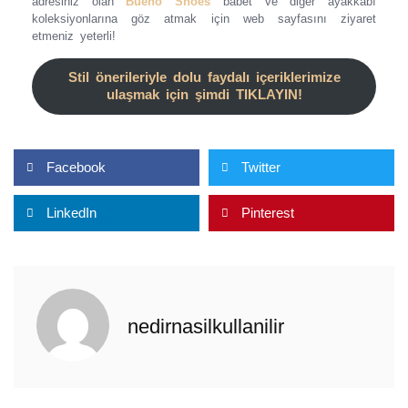
adresiniz olan
Bueno Shoes
babet ve diğer ayakkabı
koleksiyonlarına göz atmak için web sayfasını ziyaret
etmeniz yeterli!
Stil önerileriyle dolu faydalı içeriklerimize
ulaşmak için şimdi TIKLAYIN!
Facebook
Twitter
LinkedIn
Pinterest
nedirnasilkullanilir