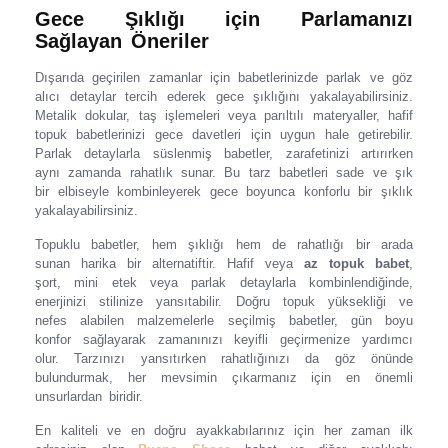
Gece Şıklığı için Parlamanızı
Sağlayan Öneriler
Dışarıda geçirilen zamanlar için babetlerinizde parlak ve göz
alıcı detaylar tercih ederek gece şıklığını yakalayabilirsiniz.
Metalik dokular, taş işlemeleri veya parıltılı materyaller, hafif
topuk babetlerinizi gece davetleri için uygun hale getirebilir.
Parlak detaylarla süslenmiş babetler, zarafetinizi artırırken
aynı zamanda rahatlık sunar. Bu tarz babetleri sade ve şık
bir elbiseyle kombinleyerek gece boyunca konforlu bir şıklık
yakalayabilirsiniz.
Topuklu babetler, hem şıklığı hem de rahatlığı bir arada
sunan harika bir alternatiftir. Hafif veya
az topuk babet
,
şort, mini etek veya parlak detaylarla kombinlendiğinde,
enerjinizi stilinize yansıtabilir. Doğru topuk yüksekliği ve
nefes alabilen malzemelerle seçilmiş babetler, gün boyu
konfor sağlayarak zamanınızı keyifli geçirmenize yardımcı
olur. Tarzınızı yansıtırken rahatlığınızı da göz önünde
bulundurmak, her mevsimin çıkarmanız için en önemli
unsurlardan biridir.
En kaliteli ve en doğru ayakkabılarınız için her zaman ilk