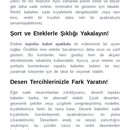
çekici bir stil oluşturur. Aynı zamanda pastel tonlar ve beyaz
gibi daha sade renkler, minimalist bir görünüm için idealdir.
Renkli babetleri sade kıyafetlerle dengeleyebilir veya tam
tersi, renkli bir kıyafeti daha nötr bir ayakkabıyla
tamamlayabilirsiniz.
Şort ve Eteklerle Şıklığı Yakalayın!
Etekler
topuklu babet ayakkabı
ile mükemmel bir uyum
sağlar. Özellikle mini etekler bacaklarınızı daha uzun ve zarif
gösterir. Bu kombinler, hem gündüz hem de akşam
etkinliklerinde rahatlıkla kullanılabilir. Ayrıca, uzun etekler ve
şortlarla kombinlenen topuklu babetler, bohem bir tarz
yaratmak isteyenler için de ideal bir seçenek olabilir.
Desen Tercihlerinizle Fark Yaratın!
Eğer sade tasarımlardan sıkıldıysanız, desenli topuklu
babetler harika bir alternatif olabilir. Çiçek desenleri,
geometrik şekiller veya çizgilerle zenginleştirilmiş modeller,
kıyafetlerinize farklı bir hava katar. Desenli babetleri sade
kıyafetlerle kombinleyerek, ayakkabılarınızı ön plana
çıkarabilirsiniz. Desenlerin enerji ve neşeyi yansıttığını
unutmayın; bu yüzden cesur ve renkli desenlerden