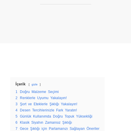
İçerik
gizle
1
Doğru Malzeme Seçimi
2
Renklerle Uyumu Yakalayın!
3
Şort ve Eteklerle Şıklığı Yakalayın!
4
Desen Tercihlerinizle Fark Yaratın!
5
Günlük Kullanımda Doğru Topuk Yüksekliği
6
Klasik Siyahın Zamansız Şıklığı
7
Gece Şıklığı için Parlamanızı Sağlayan Öneriler