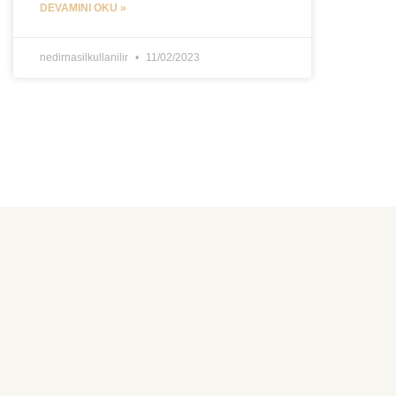
DEVAMINI OKU »
nedirnasilkullanilir
11/02/2023