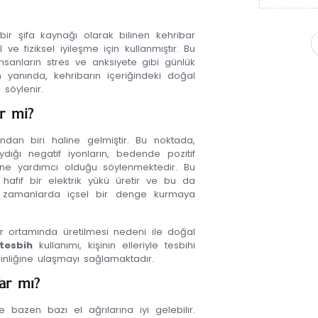
ir şifa kaynağı olarak bilinen kehribar
ve fiziksel iyileşme için kullanmıştır. Bu
nsanların stres ve anksiyete gibi günlük
 yanında, kehribarın içeriğindeki doğal
 söylenir.
ir mi?
dan biri haline gelmiştir. Bu noktada,
aydığı negatif iyonların, bedende pozitif
esine yardımcı olduğu söylenmektedir. Bu
hafif bir elektrik yükü üretir ve bu da
sli zamanlarda içsel bir denge kurmaya
r ortamında üretilmesi nedeni ile doğal
tesbih
kullanımı, kişinin elleriyle tesbihi
nliğine ulaşmayı sağlamaktadır.
Var mı?
 bazen bazı el ağrılarına iyi gelebilir.