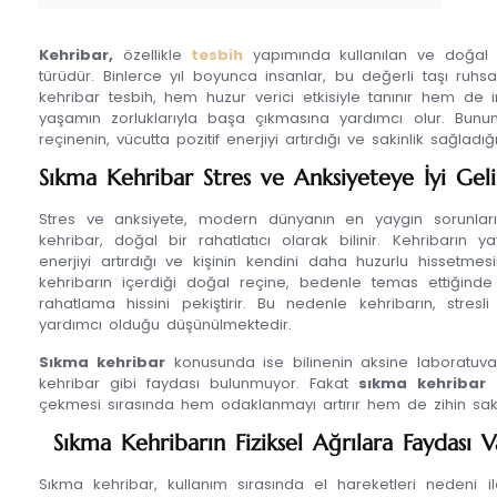
Kehribar,
özellikle
tesbih
yapımında kullanılan ve doğal b
türüdür. Binlerce yıl boyunca insanlar, bu değerli taşı ruhsal 
kehribar tesbih, hem huzur verici etkisiyle tanınır hem de i
yaşamın zorluklarıyla başa çıkmasına yardımcı olur. Bunun
reçinenin, vücutta pozitif enerjiyi artırdığı ve sakinlik sağladığı
Sıkma Kehribar Stres ve Anksiyeteye İyi Gel
Stres ve anksiyete, modern dünyanın en yaygın sorunların
kehribar, doğal bir rahatlatıcı olarak bilinir. Kehribarın y
enerjiyi artırdığı ve kişinin kendini daha huzurlu hissetm
kehribarın içerdiği doğal reçine, bedenle temas ettiğinde 
rahatlama hissini pekiştirir. Bu nedenle kehribarın, stre
yardımcı olduğu düşünülmektedir.
Sıkma kehribar
konusunda ise bilinenin aksine laboratuva
kehribar gibi faydası bulunmuyor. Fakat
sıkma kehribar 
çekmesi sırasında hem odaklanmayı artırır hem de zihin saki
Sıkma Kehribarın Fiziksel Ağrılara Faydası 
Sıkma kehribar, kullanım sırasında el hareketleri nedeni ile