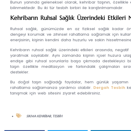
Bunun yanında geleneksel olarak, kehribar taşının, özellikle 
bilinmektedir. Bu iki tür tesbih birbiri ile karıştırılmamalıdır.
Kehribarın Ruhsal Sağlık Üzerindeki Etkileri 
Ruhsal sağlık, günümüzde en az fiziksel sağlık kadar ön
dengeyi korumak ve zihinsel rahatlama sağlamak için kullanılan
enerjisinin, kişinin kendini daha huzurlu ve sakin hissetmes
Kehribarın ruhsal sağlık üzerindeki etkileri arasında, negatif e
yaratmak sayılabilir. Aynı zamanda kişinin içsel huzura u
endişe gibi ruhsal sorunlarla başa çıkmada destekleyici bir
taşın özellikle meditasyon ve farkındalık çalışmaları sıra
destekler.
Bu doğal taşın sağladığı faydalar, hem günlük yaşamın 
rahatlama sağlamanıza yardımcı olabilir.
Dergah Tesbih
keh
tanışmak için web sitesini ziyaret edebilirsiniz.
SIKMA KEHRIBAR
,
TESBIH