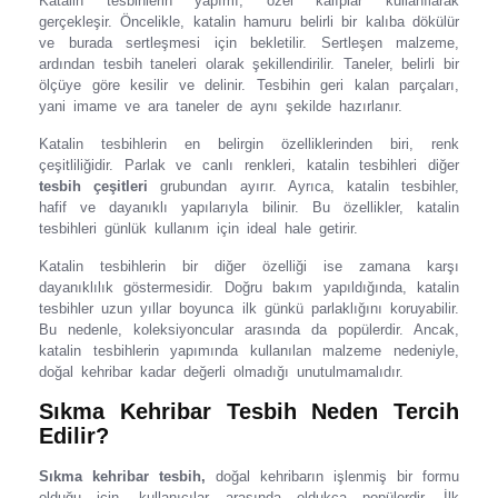
Katalin tesbihlerin yapımı, özel kalıplar kullanılarak
gerçekleşir. Öncelikle, katalin hamuru belirli bir kalıba dökülür
ve burada sertleşmesi için bekletilir. Sertleşen malzeme,
ardından tesbih taneleri olarak şekillendirilir. Taneler, belirli bir
ölçüye göre kesilir ve delinir. Tesbihin geri kalan parçaları,
yani imame ve ara taneler de aynı şekilde hazırlanır.
Katalin tesbihlerin en belirgin özelliklerinden biri, renk
çeşitliliğidir. Parlak ve canlı renkleri, katalin tesbihleri diğer
tesbih çeşitleri
grubundan
ayırır. Ayrıca, katalin tesbihler,
hafif ve dayanıklı yapılarıyla bilinir. Bu özellikler, katalin
tesbihleri günlük kullanım için ideal hale getirir.
Katalin tesbihlerin bir diğer özelliği ise zamana karşı
dayanıklılık göstermesidir. Doğru bakım yapıldığında, katalin
tesbihler uzun yıllar boyunca ilk günkü parlaklığını koruyabilir.
Bu nedenle, koleksiyoncular arasında da popülerdir. Ancak,
katalin tesbihlerin yapımında kullanılan malzeme nedeniyle,
doğal kehribar kadar değerli olmadığı unutulmamalıdır.
Sıkma Kehribar Tesbih Neden Tercih
Edilir?
Sıkma kehribar tesbih,
doğal kehribarın işlenmiş bir formu
olduğu için, kullanıcılar arasında oldukça popülerdir. İlk