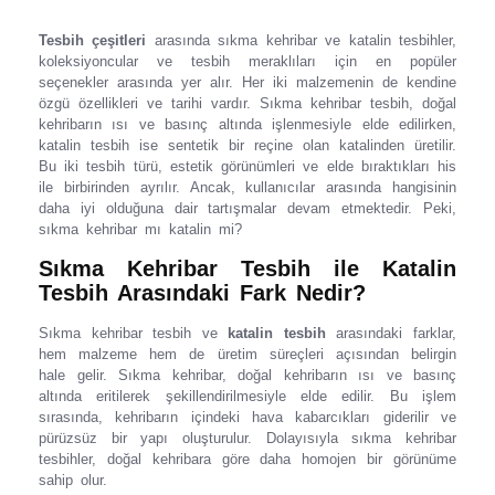
Tesbih çeşitleri
arasında sıkma kehribar ve katalin tesbihler,
koleksiyoncular ve tesbih meraklıları için en popüler
seçenekler arasında yer alır. Her iki malzemenin de kendine
özgü özellikleri ve tarihi vardır. Sıkma kehribar tesbih, doğal
kehribarın ısı ve basınç altında işlenmesiyle elde edilirken,
katalin tesbih ise sentetik bir reçine olan katalinden üretilir.
Bu iki tesbih türü, estetik görünümleri ve elde bıraktıkları his
ile birbirinden ayrılır. Ancak, kullanıcılar arasında hangisinin
daha iyi olduğuna dair tartışmalar devam etmektedir. Peki,
sıkma kehribar mı katalin mi?
Sıkma Kehribar Tesbih ile Katalin
Tesbih Arasındaki Fark Nedir?
Sıkma kehribar tesbih ve
katalin tesbih
arasındaki farklar,
hem malzeme hem de üretim süreçleri açısından belirgin
hale gelir. Sıkma kehribar, doğal kehribarın ısı ve basınç
altında eritilerek şekillendirilmesiyle elde edilir. Bu işlem
sırasında, kehribarın içindeki hava kabarcıkları giderilir ve
pürüzsüz bir yapı oluşturulur. Dolayısıyla sıkma kehribar
tesbihler, doğal kehribara göre daha homojen bir görünüme
sahip olur.