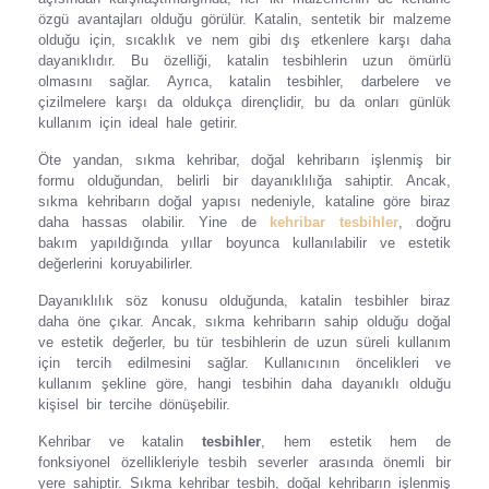
özgü avantajları olduğu görülür. Katalin, sentetik bir malzeme
olduğu için, sıcaklık ve nem gibi dış etkenlere karşı daha
dayanıklıdır. Bu özelliği, katalin tesbihlerin uzun ömürlü
olmasını sağlar. Ayrıca, katalin tesbihler, darbelere ve
çizilmelere karşı da oldukça dirençlidir, bu da onları günlük
kullanım için ideal hale getirir.
Öte yandan, sıkma kehribar, doğal kehribarın işlenmiş bir
formu olduğundan, belirli bir dayanıklılığa sahiptir. Ancak,
sıkma kehribarın doğal yapısı nedeniyle, kataline göre biraz
daha hassas olabilir. Yine de
kehribar tesbihler
, doğru
bakım yapıldığında yıllar boyunca kullanılabilir ve estetik
değerlerini koruyabilirler.
Dayanıklılık söz konusu olduğunda, katalin tesbihler biraz
daha öne çıkar. Ancak, sıkma kehribarın sahip olduğu doğal
ve estetik değerler, bu tür tesbihlerin de uzun süreli kullanım
için tercih edilmesini sağlar. Kullanıcının öncelikleri ve
kullanım şekline göre, hangi tesbihin daha dayanıklı olduğu
kişisel bir tercihe dönüşebilir.
Kehribar ve katalin
tesbihler
, hem estetik hem de
fonksiyonel özellikleriyle tesbih severler arasında önemli bir
yere sahiptir. Sıkma kehribar tesbih, doğal kehribarın işlenmiş