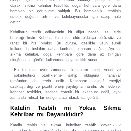
olarak, sıkma kehribar tesbihler, doğal kehribara göre daha
homojen bir görünüme sahiptir. Bu homojenlik, tesbihin
estetik değerini artırır ve koleksiyoncular için cazip hale
getirir.
Kehribarın tercih edilmesinin bir diğer nedeni ise, elde
bıraktığı histir. Kehribar tesbihler, elde oldukça pürüzsüz ve
rahat bir his bırakır. Bu durum, özellikle uzun süreli
kullanımda tesbihin daha konforlu olmasını sağlar. Ayrıca,
sıkma kehribar, doğal kehribara göre daha az kırılgan
olduğundan, günlük kullanımda dayanıklılık sunar.
Bu tesbihler aynı zamanda, kehribarın enerji verici ve
sakinleştirici özelliklerine sahip olduğuna inananlar
tarafından da tercih edilir. Kehribarın negatif enerjiyi
uzaklaştırdığı ve pozitif enerji yaydığına inanılır. Bu nedenle,
kehribar tesbihler, sadece estetik bir aksesuar değil, aynı
zamanda ruhsal bir denge aracı olarak da görülür.
Katalin Tesbih mi Yoksa Sıkma
Kehribar mı Dayanıklıdır?
Katalin tesbih ve
sıkma kehribar tesbih
dayanıklılık
açısından karşılaştırıldığında, her iki malzemenin de kendine