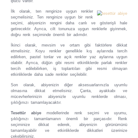
ipucu vardır.
İlk olarak, ten renginize uygun renkler
seçmelisiniz. Ten renginize uygun bir renk
seçimi, abiyenizin rengini daha canlı ve gösterişli hale
getirecektir. Ayrıca, cilt tonunuza uygun renklerle giyinmek,
doğru renk seçiminde önemli bir adımdır.
İkinci olarak, mevsim ve ortam gibi faktörlere dikkat
etmelisiniz. Koyu renkler genellikle kış aylarında tercih
edilirken, pastel tonlar ve açık renkler yaz aylarına uygun
olabilir. Ayrıca, düğün gibi resmi etkinliklerde parlak renkler
tercih edilebilirken, iş toplantıları gibi resmi olmayan
etkinliklerde daha sade renkler seçilebilir.
Son olarak, abiyenizin diğer aksesuarlarınızla uyumlu
olmasına dikkat etmelisiniz. Çanta, ayakkabı ve
mücevherlerinizin abiyenizle uyumlu renklerde olması,
şıklığınızı tamamlayacaktır.
Tesettür abiye
modellerinde renk seçimi ve uyumu,
şıklığınızı tamamlamanın önemli bir parçasıdır. Renk
seçiminize dikkat ederek, abiyenizin görünümünü
tamamlayabilir ve etkinliklerde dikkatleri üzerinize
çekebilirsiniz.