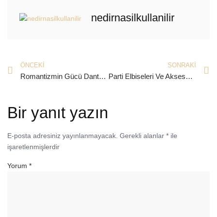
nedirnasilkullanilir
ÖNCEKI
SONRAKI
Romantizmin Gücü Dantel Elbise Modelleri
Parti Elbiseleri Ve Aksesuar Kullanımı
Bir yanıt yazın
E-posta adresiniz yayınlanmayacak.
Gerekli alanlar
*
ile
işaretlenmişlerdir
Yorum
*