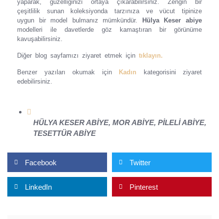
yaparak, güzelliğinizi ortaya çıkarabilirsiniz. Zengin bir
çeşitlilik sunan koleksiyonda tarzınıza ve vücut tipinize
uygun bir model bulmanız mümkündür.
Hülya Keser abiye
modelleri ile davetlerde göz kamaştıran bir görünüme
kavuşabilirsiniz.
Diğer blog sayfamızı ziyaret etmek için
tıklayın.
Benzer yazıları okumak için
Kadın
kategorisini ziyaret
edebilirsiniz.
HÜLYA KESER ABIYE
,
MOR ABIYE
,
PILELI ABIYE
,
TESETTÜR ABIYE
Facebook
Twitter
LinkedIn
Pinterest