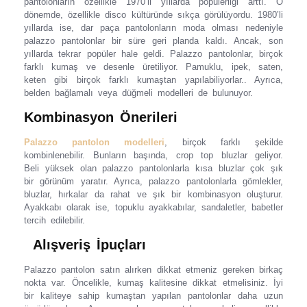
pantolonların özellikle 1970’li yıllarda popülerliği arttı. O
dönemde, özellikle disco kültüründe sıkça görülüyordu. 1980’li
yıllarda ise, dar paça pantolonların moda olması nedeniyle
palazzo pantolonlar bir süre geri planda kaldı. Ancak, son
yıllarda tekrar popüler hale geldi. Palazzo pantolonlar, birçok
farklı kumaş ve desenle üretiliyor. Pamuklu, ipek, saten,
keten gibi birçok farklı kumaştan yapılabiliyorlar.. Ayrıca,
belden bağlamalı veya düğmeli modelleri de bulunuyor.
Kombinasyon Önerileri
Palazzo pantolon modelleri
, birçok farklı şekilde
kombinlenebilir. Bunların başında, crop top bluzlar geliyor.
Beli yüksek olan palazzo pantolonlarla kısa bluzlar çok şık
bir görünüm yaratır. Ayrıca, palazzo pantolonlarla gömlekler,
bluzlar, hırkalar da rahat ve şık bir kombinasyon oluşturur.
Ayakkabı olarak ise, topuklu ayakkabılar, sandaletler, babetler
tercih edilebilir.
Alışveriş İpuçları
Palazzo pantolon satın alırken dikkat etmeniz gereken birkaç
nokta var. Öncelikle, kumaş kalitesine dikkat etmelisiniz. İyi
bir kaliteye sahip kumaştan yapılan pantolonlar daha uzun