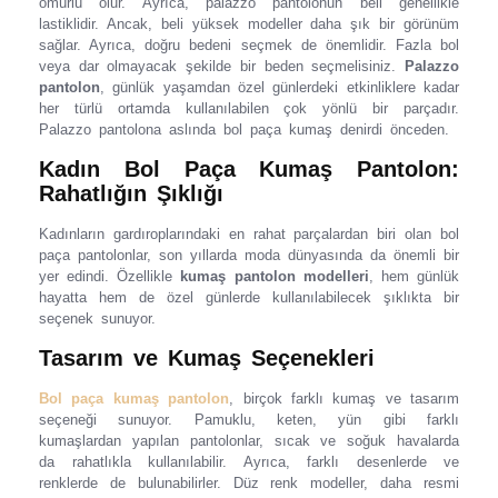
ömürlü olur. Ayrıca, palazzo pantolonun beli genellikle
lastiklidir. Ancak, beli yüksek modeller daha şık bir görünüm
sağlar. Ayrıca, doğru bedeni seçmek de önemlidir. Fazla bol
veya dar olmayacak şekilde bir beden seçmelisiniz.
Palazzo
pantolon
, günlük yaşamdan özel günlerdeki etkinliklere kadar
her türlü ortamda kullanılabilen çok yönlü bir parçadır.
Palazzo pantolona aslında bol paça kumaş denirdi önceden.
Kadın Bol Paça Kumaş Pantolon:
Rahatlığın Şıklığı
Kadınların gardıroplarındaki en rahat parçalardan biri olan bol
paça pantolonlar, son yıllarda moda dünyasında da önemli bir
yer edindi. Özellikle
kumaş pantolon modelleri
, hem günlük
hayatta hem de özel günlerde kullanılabilecek şıklıkta bir
seçenek sunuyor.
Tasarım ve Kumaş Seçenekleri
Bol paça kumaş pantolon
, birçok farklı kumaş ve tasarım
seçeneği sunuyor. Pamuklu, keten, yün gibi farklı
kumaşlardan yapılan pantolonlar, sıcak ve soğuk havalarda
da rahatlıkla kullanılabilir. Ayrıca, farklı desenlerde ve
renklerde de bulunabilirler. Düz renk modeller, daha resmi