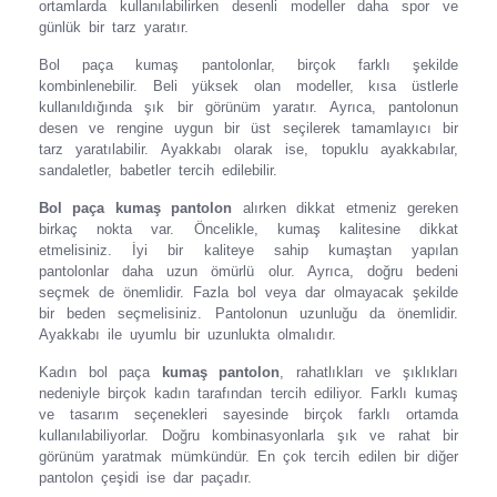
ortamlarda kullanılabilirken desenli modeller daha spor ve
günlük bir tarz yaratır.
Bol paça kumaş pantolonlar, birçok farklı şekilde
kombinlenebilir. Beli yüksek olan modeller, kısa üstlerle
kullanıldığında şık bir görünüm yaratır. Ayrıca, pantolonun
desen ve rengine uygun bir üst seçilerek tamamlayıcı bir
tarz yaratılabilir. Ayakkabı olarak ise, topuklu ayakkabılar,
sandaletler, babetler tercih edilebilir.
Bol paça kumaş pantolon
alırken dikkat etmeniz gereken
birkaç nokta var. Öncelikle, kumaş kalitesine dikkat
etmelisiniz. İyi bir kaliteye sahip kumaştan yapılan
pantolonlar daha uzun ömürlü olur. Ayrıca, doğru bedeni
seçmek de önemlidir. Fazla bol veya dar olmayacak şekilde
bir beden seçmelisiniz. Pantolonun uzunluğu da önemlidir.
Ayakkabı ile uyumlu bir uzunlukta olmalıdır.
Kadın bol paça
kumaş pantolon
, rahatlıkları ve şıklıkları
nedeniyle birçok kadın tarafından tercih ediliyor. Farklı kumaş
ve tasarım seçenekleri sayesinde birçok farklı ortamda
kullanılabiliyorlar. Doğru kombinasyonlarla şık ve rahat bir
görünüm yaratmak mümkündür. En çok tercih edilen bir diğer
pantolon çeşidi ise dar paçadır.