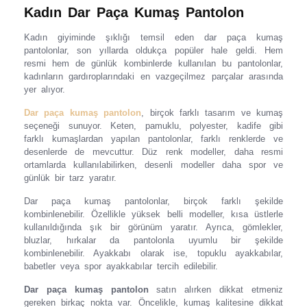
Kadın Dar Paça Kumaş Pantolon
Kadın giyiminde şıklığı temsil eden dar paça kumaş
pantolonlar, son yıllarda oldukça popüler hale geldi. Hem
resmi hem de günlük kombinlerde kullanılan bu pantolonlar,
kadınların gardıroplarındaki en vazgeçilmez parçalar arasında
yer alıyor.
Dar paça kumaş pantolon
, birçok farklı tasarım ve kumaş
seçeneği sunuyor. Keten, pamuklu, polyester, kadife gibi
farklı kumaşlardan yapılan pantolonlar, farklı renklerde ve
desenlerde de mevcuttur. Düz renk modeller, daha resmi
ortamlarda kullanılabilirken, desenli modeller daha spor ve
günlük bir tarz yaratır.
Dar paça kumaş pantolonlar, birçok farklı şekilde
kombinlenebilir. Özellikle yüksek belli modeller, kısa üstlerle
kullanıldığında şık bir görünüm yaratır. Ayrıca, gömlekler,
bluzlar, hırkalar da pantolonla uyumlu bir şekilde
kombinlenebilir. Ayakkabı olarak ise, topuklu ayakkabılar,
babetler veya spor ayakkabılar tercih edilebilir.
Dar paça kumaş pantolon
satın alırken dikkat etmeniz
gereken birkaç nokta var. Öncelikle, kumaş kalitesine dikkat