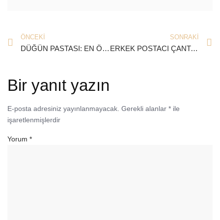
ÖNCEKI
SONRAKI
DÜĞÜN PASTASI: EN ÖZEL GÜNDE TATLI BİR DOKUNUŞ
ERKEK POSTACI ÇANTASI: İŞLEVSEL VE MODA BİRLEŞİMİ
Bir yanıt yazın
E-posta adresiniz yayınlanmayacak.
Gerekli alanlar
*
ile
işaretlenmişlerdir
Yorum
*