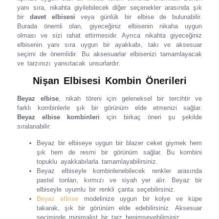
yanı sıra, nikahta giyilebilecek diğer seçenekler arasında şık
bir
davet elbisesi
veya günlük bir elbise de bulunabilir.
Burada önemli olan, giyeceğiniz elbisenin nikaha uygun
olması ve sizi rahat ettirmesidir. Ayrıca nikahta giyeceğiniz
elbisenin yanı sıra uygun bir ayakkabı, takı ve aksesuar
seçimi de önemlidir. Bu aksesuarlar elbisenizi tamamlayacak
ve tarzınızı yansıtacak unsurlardır.
Nişan Elbisesi Kombin Önerileri
Beyaz elbise
, nikah töreni için geleneksel bir tercihtir ve
farklı kombinlerle şık bir görünüm elde etmenizi sağlar.
Beyaz elbise kombinleri
için birkaç öneri şu şekilde
sıralanabilir:
Beyaz bir elbiseye uygun bir blazer ceket giymek hem
şık hem de resmi bir görünüm sağlar. Bu kombini
topuklu ayakkabılarla tamamlayabilirsiniz.
Beyaz elbiseyle kombinlenebilecek renkler arasında
pastel tonları, kırmızı ve siyah yer alır. Beyaz bir
elbiseyle uyumlu bir renkli çanta seçebilirsiniz.
Beyaz elbise
modelinize uygun bir kolye ve küpe
takarak, şık bir görünüm elde edebilirsiniz. Aksesuar
seçiminde minimalist bir tarz benimseyebilirsiniz.