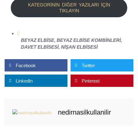
KATEGORİNİN DİĞER YAZILARI İÇİN
TIKLAYIN
BEYAZ ELBISE
,
BEYAZ ELBISE KOMBINLERI
,
DAVET ELBISESI
,
NIŞAN ELBISESI
Facebook
Twitter
LinkedIn
Pinterest
nedirnasilkullanilir