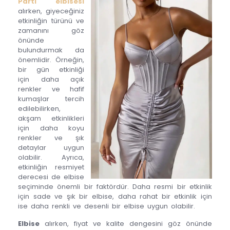
Parti elbisesi
alırken, giyeceğiniz
etkinliğin türünü ve
zamanını göz
önünde
bulundurmak da
önemlidir. Örneğin,
bir gün etkinliği
için daha açık
renkler ve hafif
kumaşlar tercih
edilebilirken,
akşam etkinlikleri
için daha koyu
renkler ve şık
detaylar uygun
olabilir. Ayrıca,
etkinliğin resmiyet
derecesi de elbise
seçiminde önemli bir faktördür. Daha resmi bir etkinlik
için sade ve şık bir elbise, daha rahat bir etkinlik için
ise daha renkli ve desenli bir elbise uygun olabilir.
Elbise
alırken, fiyat ve kalite dengesini göz önünde