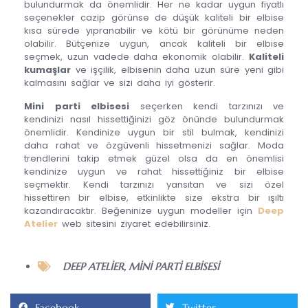
bulundurmak da önemlidir. Her ne kadar uygun fiyatlı
seçenekler cazip görünse de düşük kaliteli bir elbise
kısa sürede yıpranabilir ve kötü bir görünüme neden
olabilir. Bütçenize uygun, ancak kaliteli bir elbise
seçmek, uzun vadede daha ekonomik olabilir.
Kaliteli
kumaşlar
ve işçilik, elbisenin daha uzun süre yeni gibi
kalmasını sağlar ve sizi daha iyi gösterir.
Mini parti elbisesi
seçerken kendi tarzınızı ve
kendinizi nasıl hissettiğinizi göz önünde bulundurmak
önemlidir. Kendinize uygun bir stil bulmak, kendinizi
daha rahat ve özgüvenli hissetmenizi sağlar. Moda
trendlerini takip etmek güzel olsa da en önemlisi
kendinize uygun ve rahat hissettiğiniz bir elbise
seçmektir. Kendi tarzınızı yansıtan ve sizi özel
hissettiren bir elbise, etkinlikte size ekstra bir ışıltı
kazandıracaktır. Beğeninize uygun modeller için
Deep
Atelier
web sitesini ziyaret edebilirsiniz.
DEEP ATELIER
,
MINI PARTI ELBISESI
Facebook
Twitter