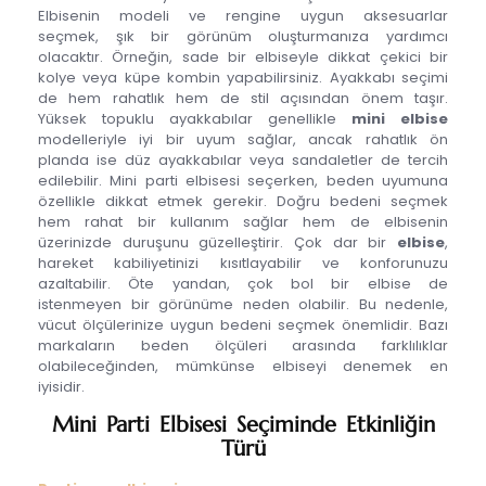
Elbisenin modeli ve rengine uygun aksesuarlar
seçmek, şık bir görünüm oluşturmanıza yardımcı
olacaktır. Örneğin, sade bir elbiseyle dikkat çekici bir
kolye veya küpe kombin yapabilirsiniz. Ayakkabı seçimi
de hem rahatlık hem de stil açısından önem taşır.
Yüksek topuklu ayakkabılar genellikle
mini elbise
modelleriyle iyi bir uyum sağlar, ancak rahatlık ön
planda ise düz ayakkabılar veya sandaletler de tercih
edilebilir. Mini parti elbisesi seçerken, beden uyumuna
özellikle dikkat etmek gerekir. Doğru bedeni seçmek
hem rahat bir kullanım sağlar hem de elbisenin
üzerinizde duruşunu güzelleştirir. Çok dar bir
elbise
,
hareket kabiliyetinizi kısıtlayabilir ve konforunuzu
azaltabilir. Öte yandan, çok bol bir elbise de
istenmeyen bir görünüme neden olabilir. Bu nedenle,
vücut ölçülerinize uygun bedeni seçmek önemlidir. Bazı
markaların beden ölçüleri arasında farklılıklar
olabileceğinden, mümkünse elbiseyi denemek en
iyisidir.
Mini Parti Elbisesi Seçiminde Etkinliğin
Türü