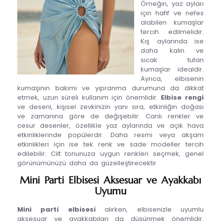
Örneğin, yaz ayları
için hafif ve nefes
alabilen kumaşlar
tercih edilmelidir.
Kış aylarında ise
daha kalın ve
sıcak tutan
kumaşlar idealdir.
Ayrıca, elbisenin
kumaşının bakımı ve yıpranma durumuna da dikkat
etmek, uzun süreli kullanım için önemlidir.
Elbise rengi
ve deseni, kişisel zevkinizin yanı sıra, etkinliğin doğası
ve zamanına göre de değişebilir. Canlı renkler ve
cesur desenler, özellikle yaz aylarında ve açık hava
etkinliklerinde popülerdir. Daha resmi veya akşam
etkinlikleri için ise tek renk ve sade modeller tercih
edilebilir. Cilt tonunuza uygun renkleri seçmek, genel
görünümünüzü daha da güzelleştirecektir.
Mini Parti Elbisesi Aksesuar ve Ayakkabı
Uyumu
Mini parti elbisesi
alırken, elbisenizle uyumlu
aksesuar ve ayakkabıları da düşünmek önemlidir.