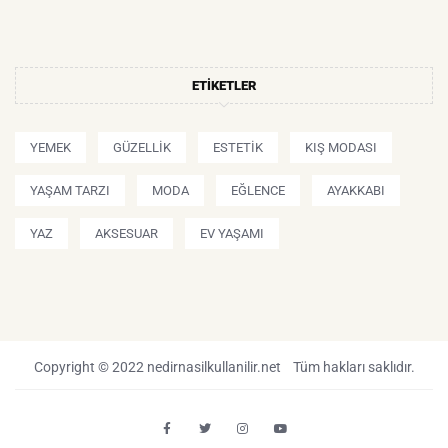
ETIKETLER
YEMEK
GÜZELLIK
ESTETIK
KIŞ MODASI
YAŞAM TARZI
MODA
EĞLENCE
AYAKKABI
YAZ
AKSESUAR
EV YAŞAMI
Copyright © 2022 nedirnasilkullanilir.net Tüm hakları saklıdır.