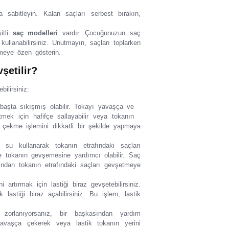
 sabitleyin. Kalan saçları serbest bırakın,
itli
saç modelleri
vardır. Çocuğunuzun saç
ı kullanabilirsiniz. Unutmayın, saçları toplarken
emeye özen gösterin.
şetilir?
ilirsiniz:
aşta sıkışmış olabilir. Tokayı yavaşça ve
mek için hafifçe sallayabilir veya tokanın
e çekme işlemini dikkatli bir şekilde yapmaya
u kullanarak tokanın etrafındaki saçları
ve tokanın gevşemesine yardımcı olabilir. Saç
ından tokanın etrafındaki saçları gevşetmeye
ni artırmak için lastiği biraz gevşetebilirsiniz.
lastiği biraz açabilirsiniz. Bu işlem, lastik
orlanıyorsanız, bir başkasından yardım
n yavaşça çekerek veya lastik tokanın yerini