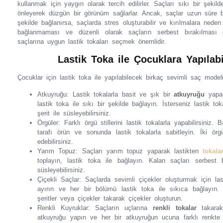
kullanmak için yaygın olarak tercih edilirler. Saçları sıkı bir şeki
önleyerek düzgün bir görünüm sağlarlar. Ancak, saçlar uzun süre
şekilde bağlanırsa, saçlarda stres oluşturabilir ve kırılmalara neden 
bağlanmaması ve düzenli olarak saçların serbest bırakılması 
saçlarına uygun lastik tokaları seçmek önemlidir.
Lastik Toka ile Çocuklara Yapılab
Çocuklar için lastik toka ile yapılabilecek birkaç sevimli saç modeli
Atkuyruğu: Lastik tokalarla basit ve şık bir
atkuyruğu
yapabi
lastik toka ile sıkı bir şekilde bağlayın. İsterseniz lastik to
şerit ile süsleyebilirsiniz.
Örgüler: Farklı örgü stillerini lastik tokalarla yapabilirsiniz. 
tarafı örün ve sonunda lastik tokalarla sabitleyin. İki örg
edebilirsiniz.
Yarım Topuz: Saçları yarım topuz yaparak lastikten
tokala
toplayın, lastik toka ile bağlayın. Kalan saçları serbest
süsleyebilirsiniz.
Çiçekli Saçlar: Saçlarda sevimli çiçekler oluşturmak için last
ayırın ve her bir bölümü lastik toka ile sıkıca bağlayın. A
şeritler veya çiçekler takarak çiçekler oluşturun.
Renkli Kuyruklar: Saçların uçlarına
renkli tokalar
takarak 
atkuyruğu yapın ve her bir atkuyruğun ucuna farklı renkte la