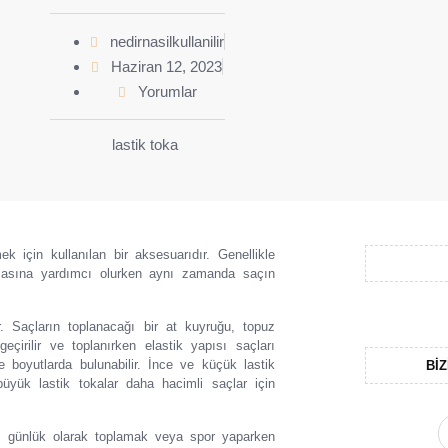
nedirnasilkullanilir
Haziran 12, 2023
Yorumlar
k için kullanılan bir aksesuarıdır. Genellikle
nmasına yardımcı olurken aynı zamanda saçın
r. Saçların toplanacağı bir at kuyruğu, topuz
eçirilir ve toplanırken elastik yapısı saçları
ve boyutlarda bulunabilir. İnce ve küçük lastik
BIZ
 büyük lastik tokalar daha hacimli saçlar için
arı günlük olarak toplamak veya spor yaparken