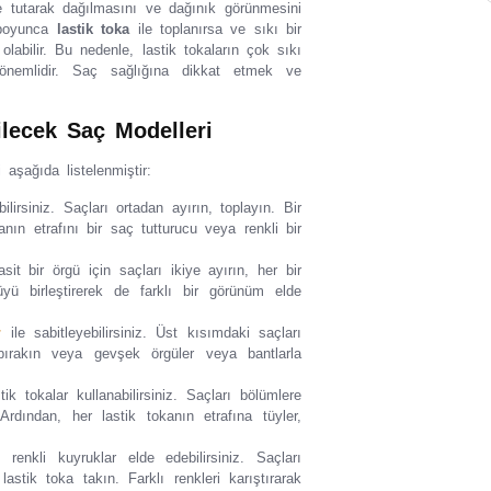
lde tutarak dağılmasını ve dağınık görünmesini
 boyunca
lastik toka
ile toplanırsa ve sıkı bir
olabilir. Bu nedenle, lastik tokaların çok sıkı
önemlidir. Saç sağlığına dikkat etmek ve
ilecek Saç Modelleri
 aşağıda listelenmiştir:
lirsiniz. Saçları ortadan ayırın, toplayın. Bir
kanın etrafını bir saç tutturucu veya renkli bir
Basit bir örgü için saçları ikiye ayırın, her bir
üyü birleştirerek de farklı bir görünüm elde
r
ile sabitleyebilirsiniz. Üst kısımdaki saçları
 bırakın veya gevşek örgüler veya bantlarla
ik tokalar kullanabilirsiniz. Saçları bölümlere
rdından, her lastik tokanın etrafına tüyler,
renkli kuyruklar elde edebilirsiniz. Saçları
stik toka takın. Farklı renkleri karıştırarak