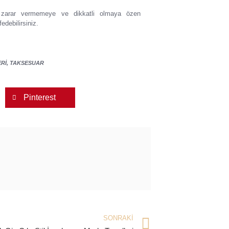
ra zarar vermemeye ve dikkatli olmaya özen
debilirsiniz.
RI
,
TAKSESUAR
Pinterest
SONRAKI