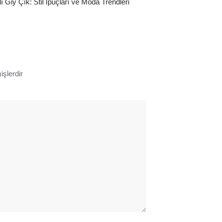
ı Giy Çık: Stil İpuçları ve Moda Trendleri
işlerdir