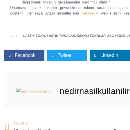
değiştirerek tokanın gevşemesine yardımcı olabilir.
Unutmayın, lastik tokanın gevşetilmesi işlemi sırasında saçla
gösterin. Her saça uygun modeller için
Taksesuar
web sitesini keşfe
LASTIK TOKA
,
LASTIK TOKALAR
,
RENKLI TOKALAR
,
SAÇ MODELLE
Facebook
Twitter
LinkedIn
nedirnasilkullanilir
ÖNCEKI