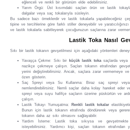
eğlenceli ve renkli bir görünüm elde edebilirsiniz.
Yarım Örgü: Üst kısımdaki saçları örün ve lastik tokayla
dalgalar veya saç tokalarıyla süsleyin.
Bu sadece bazı örneklerdir ve lastik tokalarla yapabileceğiniz çeş
tipine ve tercihlerine göre farklı stiller deneyebilir ve yaratıcılığınız
ve lastik tokalarla sabitleyerek çocuğunuzun saçlarına zarar verm
Lastik Toka Nasıl Gev
Sıkı bir lastik tokanın gevşetilmesi için aşağıdaki yöntemleri deneyeb
Yavaşça Çekme: Sıkı bir
küçük
lastik toka
saçlarda veya b
nazikçe çekmeye çalışın. Saçları tokanın etrafından gevşet
yerini değiştirebilirsiniz. Ancak, saçlara zarar vermemeye v
özen gösterin.
Saç Spreyi veya Su Kullanma: Biraz saç spreyi veya s
nemlendirebilirsiniz. Nemli saçlar daha kolay hareket eder 
spreyi veya suyu hafifçe saçların üzerine püskürtün ve ard
çalışın.
Lastik Tokayı Yumuşatma:
Renkli lastik tokalar
elastikiyeti
Bunun için lastik tokanın etrafında döndürerek veya gererek 
tokanın daha az sıkı olmasını sağlayabilir.
Yardım İsteme: Lastik toka sıkıysa ve gevşetmekte z
isteyebilirsiniz. Yardımcı kişi, saçları tokanın etrafında