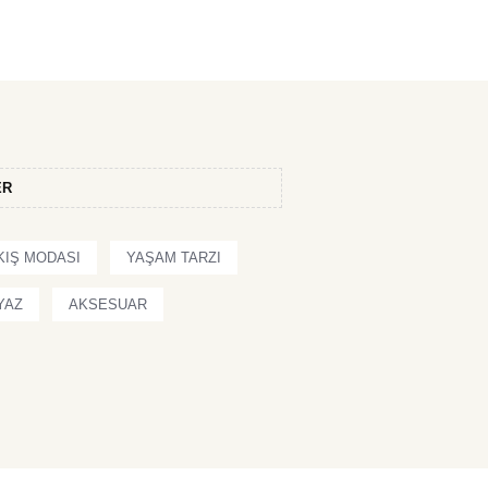
ER
KIŞ MODASI
YAŞAM TARZI
YAZ
AKSESUAR