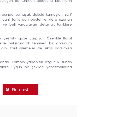
luşan bu tunikler, tesettürlü kadınların
arasında yumuşak dokulu kumaşlar, zarif
de canlı tonlardan pastel renklere uzanan
 ve beli vurgulayan detaylar, tuniklere
eşitlilik göze çarpıyor. Özellikle floral
rle buluşturarak feminen bir görünüm
 gibi zarif işlemeler de sıkça karşımıza
 planda. Kombin yaparken özgürlük sunan
ndlere uygun bir şekilde yansıtmalarına
Pinterest