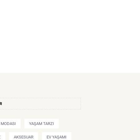
R
Ş MODASI
YAŞAM TARZI
Z
AKSESUAR
EV YAŞAMI