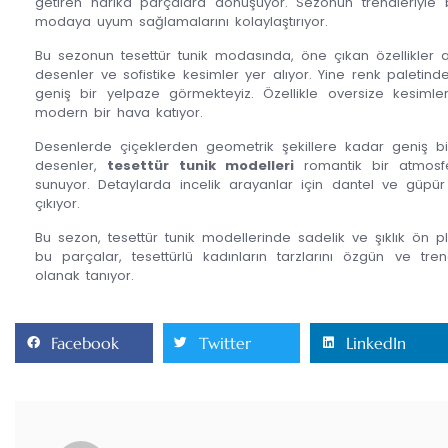
getiren harika parçalara dönüşüyor. Sezonun trendleriyle bu
modaya uyum sağlamalarını kolaylaştırıyor.
Bu sezonun tesettür tunik modasında, öne çıkan özellikler 
desenler ve sofistike kesimler yer alıyor. Yine renk paletin
geniş bir yelpaze görmekteyiz. Özellikle oversize kesimler
modern bir hava katıyor.
Desenlerde çiçeklerden geometrik şekillere kadar geniş bir ç
desenler,
tesettür tunik modelleri
romantik bir atmosfe
sunuyor. Detaylarda incelik arayanlar için dantel ve güpür
çıkıyor.
Bu sezon, tesettür tunik modellerinde sadelik ve şıklık ön
bu parçalar, tesettürlü kadınların tarzlarını özgün ve tre
olanak tanıyor.
Facebook
Twitter
LinkedIn