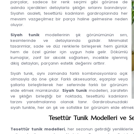
parçalar, sadece bir renk seçimi gibi görünse de
aslında içerdikleri detaylarla şıklığın sırlarını barındırıyor.
Siyahın asaleti, tesettürlü kadınların gardıroplarında her
mevsim vazgeçilmez bir parça haline gelmesine neden
oluyor.
Siyah tunik
modellerinin şık görünümünün sırrı,
kesimlerinde ve detaylarında gizlidir. Minimalist
tasarımlar, sade ve düz renklerle birleşerek hem günlük
hem de özel günler için uygun hale gelir. Dökümlü
kumaşlar, zarif bir akıcılık sağlarken, incelikle işlenmiş
dikiş detayları, parçanın estetik değerini arttırır.
Siyah tunik, aynı zamanda farklı kombinasyonlara açık
olmasıyla da öne çıkar. Farklı aksesuarlar, eşarplar veya
şallarla birleştirilerek her seferinde farklı bir görünüm
elde etmek mümkündür.
Siyah tunik
modelleri, zarafetin
ve şıklığın birleştiği bir noktada, tesettürlü kadınların
tarzını yansıtmalarına olanak tanır. Gardırobunuzdaki
siyah tunikle, her an şık ve sofistike bir görünüm elde etme
Tesettür Tunik Modelleri ve S
Tesettür tunik modelleri
, her sezonun getirdiği yeniliklerle