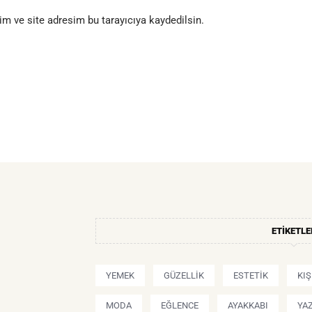
m ve site adresim bu tarayıcıya kaydedilsin.
ETIKETLE
YEMEK
GÜZELLIK
ESTETIK
KI
MODA
EĞLENCE
AYAKKABI
YA