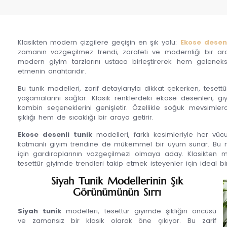
Klasikten modern çizgilere geçişin en şık yolu:
Ekose desenl
zamanın vazgeçilmez trendi, zarafeti ve modernliği bir ara
modern giyim tarzlarını ustaca birleştirerek hem gelen
etmenin anahtarıdır.
Bu tunik modelleri, zarif detaylarıyla dikkat çekerken, tesettür
yaşamalarını sağlar. Klasik renklerdeki ekose desenleri, g
kombin seçeneklerini genişletir. Özellikle soğuk mevsimler
şıklığı hem de sıcaklığı bir araya getirir.
Ekose desenli tunik
modelleri, farklı kesimleriyle her v
katmanlı giyim trendine de mükemmel bir uyum sunar. Bu mod
için gardıroplarının vazgeçilmezi olmaya aday. Klasikten 
tesettür giyimde trendleri takip etmek isteyenler için ideal b
Siyah Tunik Modellerinin Şık
Görünümünün Sırrı
Siyah tunik
modelleri, tesettür giyimde şıklığın öncüsü
ve zamansız bir klasik olarak öne çıkıyor. Bu zarif