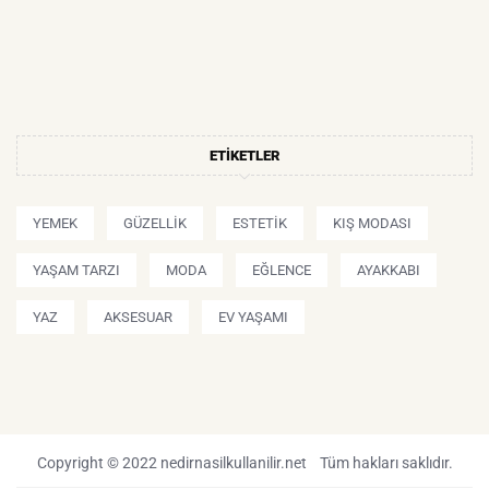
ETIKETLER
YEMEK
GÜZELLIK
ESTETIK
KIŞ MODASI
YAŞAM TARZI
MODA
EĞLENCE
AYAKKABI
YAZ
AKSESUAR
EV YAŞAMI
Copyright © 2022 nedirnasilkullanilir.net Tüm hakları saklıdır.