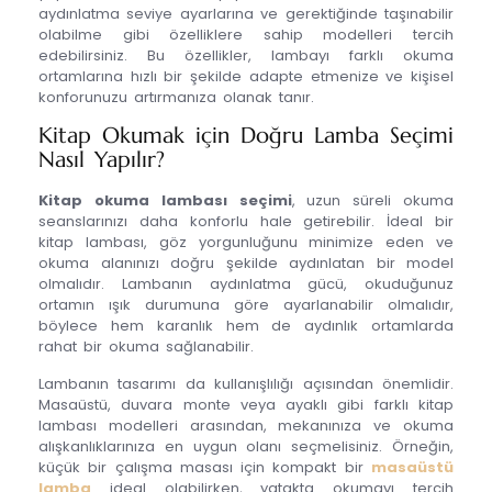
aydınlatma seviye ayarlarına ve gerektiğinde taşınabilir
olabilme gibi özelliklere sahip modelleri tercih
edebilirsiniz. Bu özellikler, lambayı farklı okuma
ortamlarına hızlı bir şekilde adapte etmenize ve kişisel
konforunuzu artırmanıza olanak tanır.
Kitap Okumak için Doğru Lamba Seçimi
Nasıl Yapılır?
Kitap okuma lambası seçimi
, uzun süreli okuma
seanslarınızı daha konforlu hale getirebilir. İdeal bir
kitap lambası, göz yorgunluğunu minimize eden ve
okuma alanınızı doğru şekilde aydınlatan bir model
olmalıdır. Lambanın aydınlatma gücü, okuduğunuz
ortamın ışık durumuna göre ayarlanabilir olmalıdır,
böylece hem karanlık hem de aydınlık ortamlarda
rahat bir okuma sağlanabilir.
Lambanın tasarımı da kullanışlılığı açısından önemlidir.
Masaüstü, duvara monte veya ayaklı gibi farklı kitap
lambası modelleri arasından, mekanınıza ve okuma
alışkanlıklarınıza en uygun olanı seçmelisiniz. Örneğin,
küçük bir çalışma masası için kompakt bir
masaüstü
lamba
ideal olabilirken, yatakta okumayı tercih