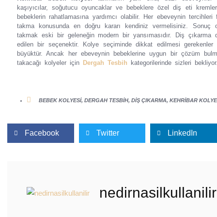
kaşıyıcılar, soğutucu oyuncaklar ve bebeklere özel diş eti kreml
bebeklerin rahatlamasına yardımcı olabilir. Her ebeveynin tercihleri
takma konusunda en doğru kararı kendiniz vermelisiniz. Sonuç ol
takmak eski bir geleneğin modern bir yansımasıdır. Diş çıkarma dön
edilen bir seçenektir. Kolye seçiminde dikkat edilmesi gerekenle
büyüktür. Ancak her ebeveynin bebeklerine uygun bir çözüm bulmas
takacağı kolyeler için
Dergah Tesbih
kategorilerinde sizleri bekliyor
BEBEK KOLYESI
,
DERGAH TESBIH
,
DIŞ ÇIKARMA
,
KEHRIBAR KOLYE
Facebook
Twitter
LinkedIn
nedirnasilkullanilir