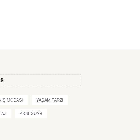
ER
KIŞ MODASI
YAŞAM TARZI
YAZ
AKSESUAR