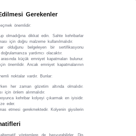
Edilmesi Gerekenler
eçmek önemlidir:
up olmadığına dikkat edin. Sahte kehribarlar
aması için doğru malzeme kullanılmalıdır.
ar olduğunu belgeleyen bir sertifikasyonu
i doğrulamanıza yardımcı olacaktır.
 arasında küçük emniyet kapatmaları bulunur.
çin önemlidir. Ancak emniyet kapatmalarının
emli noktalar vardır. Bunlar:
rken her zaman gözetim altında olmalıdır.
 için önlem alınmalıdır.
yunca kehribar kolyeyi çıkarmak en iyisidir.
ize eder.
mas etmesi gerekmektedir. Kolyenin giysilerin
atifleri
ernatif yöntemlere de başvurabilirler. Diş