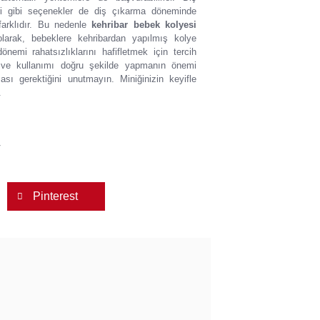
eri gibi seçenekler de diş çıkarma döneminde
 farklıdır. Bu nedenle
kehribar bebek kolyesi
arak, bebeklere kehribardan yapılmış kolye
emi rahatsızlıklarını hafifletmek için tercih
r ve kullanımı doğru şekilde yapmanın önemi
ı gerektiğini unutmayın. Miniğinizin keyifle
.
Pinterest