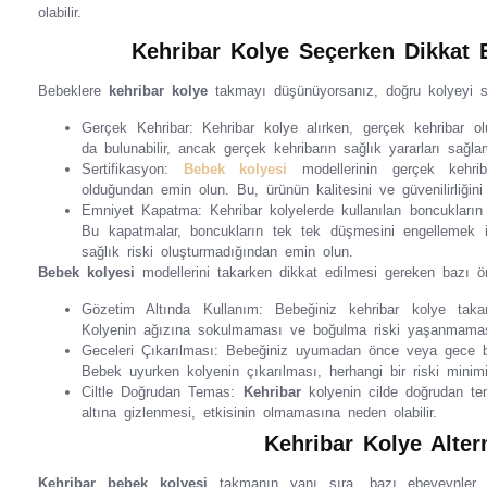
olabilir.
Kehribar Kolye Seçerken Dikkat 
Bebeklere
kehribar kolye
takmayı düşünüyorsanız, doğru kolyeyi s
Gerçek Kehribar: Kehribar kolye alırken, gerçek kehribar ol
da bulunabilir, ancak gerçek kehribarın sağlık yararları sağl
Sertifikasyon:
Bebek kolyesi
modellerinin gerçek kehrib
olduğundan emin olun. Bu, ürünün kalitesini ve güvenilirliğin
Emniyet Kapatma: Kehribar kolyelerde kullanılan boncukların
Bu kapatmalar, boncukların tek tek düşmesini engellemek i
sağlık riski oluşturmadığından emin olun.
Bebek kolyesi
modellerini takarken dikkat edilmesi gereken bazı ön
Gözetim Altında Kullanım: Bebeğiniz kehribar kolye taka
Kolyenin ağızına sokulmaması ve boğulma riski yaşanmaması
Geceleri Çıkarılması: Bebeğiniz uyumadan önce veya gece bo
Bebek uyurken kolyenin çıkarılması, herhangi bir riski minim
Ciltle Doğrudan Temas:
Kehribar
kolyenin cilde doğrudan te
altına gizlenmesi, etkisinin olmamasına neden olabilir.
Kehribar Kolye Altern
Kehribar bebek kolyesi
takmanın yanı sıra, bazı ebeveynler alt