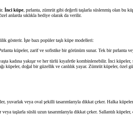
ür.
İnci küpe
, pırlanta, zümrüt gibi değerli taşlarla süslenmiş olan bu kü
zel anlarda sıklıkla hediye olarak da verilir.
ilik gösterir. İşte bazı popüler taşlı küpe modelleri:
 Pırlanta küpeler, zarif ve sofistike bir görünüm sunar. Tek bir pırlanta ve
yaşta kadına yakışır ve her türlü kıyafetle kombinlenebilir. İnci küpeler, 
ğı küpeler, doğal bir güzellik ve canlılık yayar. Zümrüt küpeler, özel gü
ler, yuvarlak veya oval şekilli tasarımlarıyla dikkat çeker. Halka küpele
ler veya taşlarla süslü uzun tasarımlarıyla dikkat çeker. Sallantılı küpele