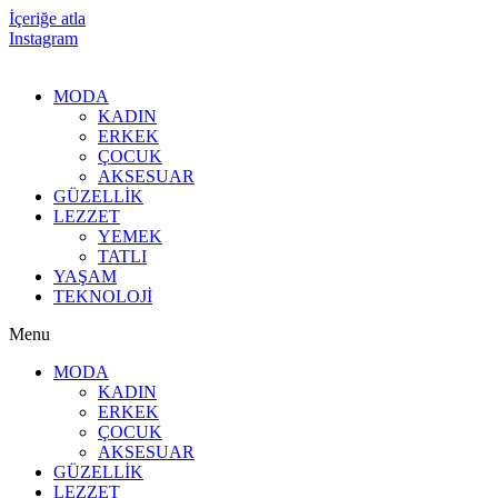
İçeriğe atla
Instagram
MODA
KADIN
ERKEK
ÇOCUK
AKSESUAR
GÜZELLİK
LEZZET
YEMEK
TATLI
YAŞAM
TEKNOLOJİ
Menu
MODA
KADIN
ERKEK
ÇOCUK
AKSESUAR
GÜZELLİK
LEZZET