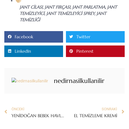
JANT CILASI
,
JANT FIRÇASI
,
JANT PARLATMA
,
JANT
TEMIZLEYICI
,
JANT TEMIZLEYICI SPREY
,
JANT
TEMIZLIĞI
Facebook
Twitter
LinkedIn
Pinterest
nedirnasilkullanilir
ÖNCEKI
SONRAKI
YENİDOĞAN BEBEK HAVLUSU HAKKINDA BİLMENİZ GEREKENLER!
EL TEMİZLEME KREMİ