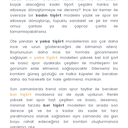
büyük alacağınız kadın tişört çeşidini harika bir
elbiseye dönüştürmeye ne dersiniz? İnce bir kemer ile
oversize bir
kadın tişört
modelini yazlık ve spor bir
elbiseye dönüştürüp, topuklu sandalet ve şık bir mini
omuz çantası ya da çapraz çanta ile
tamamlayabilirsiniz.
Öte yandan
v yaka tişört
modellerinin sizi çok daha
ince ve uzun göstereceğini de bilmenizi isteriz.
Boynunuzun daha ince bir formda görünmesini
sağlayan
v yaka tişört
modelleri yüksek bel kot şort
ve basic spor ayakkabı çeşitleri ile muhteşem bir
görünüm elde etmenizi sağlayacaktır. Dilerseniz bu
kombini güneş gözlüğü ve halka küpeler ile beraber
daha da hareketli bir hale getirmeniz mümkün.
Son zamanlarda trend olan spor taytlar ile beraber
bol tişört
modasına siz de ayak uydurun. Renkli
yüksek bel spor tayt çeşitleri ve basic, desensiz,
minimal tarzda
bol tişört
modelleri bir arada son
derece şık ve bir o kadar da sade bir tarz
yaratmanıza olanak sağlarken aynı zamanda da gün
boyu rahat edeceğiniz bir kombin oluşturmanıza
yardımcı olur.