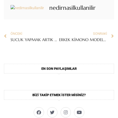
nedirnasilkullanilir
ÖNCEKI
SONRAKI
SUCUK YAPMAK ARTIK TAHMİN ETTİĞİNİZ KADAR ZOR DEĞİL!
ERKEK KİMONO MODELLERİ İLE TARZINIZI YANSITIN!
EN SON PAYLAŞIMLAR
BIZI TAKIP ETMEK ISTER MISINIZ?