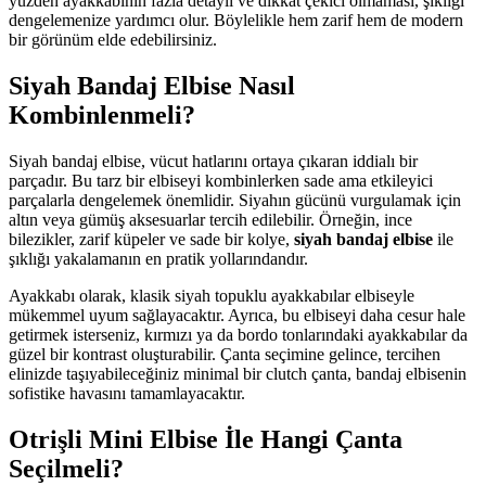
yüzden ayakkabının fazla detaylı ve dikkat çekici olmaması, şıklığı
dengelemenize yardımcı olur. Böylelikle hem zarif hem de modern
bir görünüm elde edebilirsiniz.
Siyah Bandaj Elbise Nasıl
Kombinlenmeli?
Siyah bandaj elbise, vücut hatlarını ortaya çıkaran iddialı bir
parçadır. Bu tarz bir elbiseyi kombinlerken sade ama etkileyici
parçalarla dengelemek önemlidir. Siyahın gücünü vurgulamak için
altın veya gümüş aksesuarlar tercih edilebilir. Örneğin, ince
bilezikler, zarif küpeler ve sade bir kolye,
siyah bandaj elbise
ile
şıklığı yakalamanın en pratik yollarındandır.
Ayakkabı olarak, klasik siyah topuklu ayakkabılar elbiseyle
mükemmel uyum sağlayacaktır. Ayrıca, bu elbiseyi daha cesur hale
getirmek isterseniz, kırmızı ya da bordo tonlarındaki ayakkabılar da
güzel bir kontrast oluşturabilir. Çanta seçimine gelince, tercihen
elinizde taşıyabileceğiniz minimal bir clutch çanta, bandaj elbisenin
sofistike havasını tamamlayacaktır.
Otrişli Mini Elbise İle Hangi Çanta
Seçilmeli?