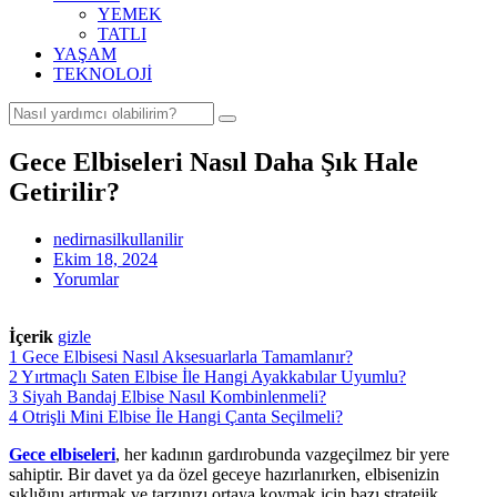
YEMEK
TATLI
YAŞAM
TEKNOLOJİ
Gece Elbiseleri Nasıl Daha Şık Hale
Getirilir?
nedirnasilkullanilir
Ekim 18, 2024
Yorumlar
İçerik
gizle
1
Gece Elbisesi Nasıl Aksesuarlarla Tamamlanır?
2
Yırtmaçlı Saten Elbise İle Hangi Ayakkabılar Uyumlu?
3
Siyah Bandaj Elbise Nasıl Kombinlenmeli?
4
Otrişli Mini Elbise İle Hangi Çanta Seçilmeli?
Gece elbiseleri
, her kadının gardırobunda vazgeçilmez bir yere
sahiptir. Bir davet ya da özel geceye hazırlanırken, elbisenizin
şıklığını artırmak ve tarzınızı ortaya koymak için bazı stratejik