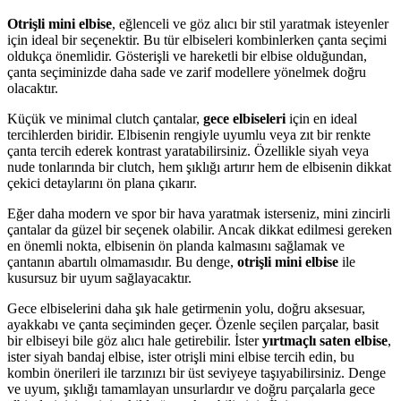
Otrişli mini elbise
, eğlenceli ve göz alıcı bir stil yaratmak isteyenler
için ideal bir seçenektir. Bu tür elbiseleri kombinlerken çanta seçimi
oldukça önemlidir. Gösterişli ve hareketli bir elbise olduğundan,
çanta seçiminizde daha sade ve zarif modellere yönelmek doğru
olacaktır.
Küçük ve minimal clutch çantalar,
gece elbiseleri
için en ideal
tercihlerden biridir. Elbisenin rengiyle uyumlu veya zıt bir renkte
çanta tercih ederek kontrast yaratabilirsiniz. Özellikle siyah veya
nude tonlarında bir clutch, hem şıklığı artırır hem de elbisenin dikkat
çekici detaylarını ön plana çıkarır.
Eğer daha modern ve spor bir hava yaratmak isterseniz, mini zincirli
çantalar da güzel bir seçenek olabilir. Ancak dikkat edilmesi gereken
en önemli nokta, elbisenin ön planda kalmasını sağlamak ve
çantanın abartılı olmamasıdır. Bu denge,
otrişli mini elbise
ile
kusursuz bir uyum sağlayacaktır.
Gece elbiselerini daha şık hale getirmenin yolu, doğru aksesuar,
ayakkabı ve çanta seçiminden geçer. Özenle seçilen parçalar, basit
bir elbiseyi bile göz alıcı hale getirebilir. İster
yırtmaçlı saten elbise
,
ister siyah bandaj elbise, ister otrişli mini elbise tercih edin, bu
kombin önerileri ile tarzınızı bir üst seviyeye taşıyabilirsiniz. Denge
ve uyum, şıklığı tamamlayan unsurlardır ve doğru parçalarla gece