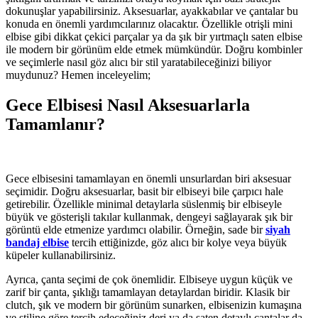
dokunuşlar yapabilirsiniz. Aksesuarlar, ayakkabılar ve çantalar bu
konuda en önemli yardımcılarınız olacaktır. Özellikle otrişli mini
elbise gibi dikkat çekici parçalar ya da şık bir yırtmaçlı saten elbise
ile modern bir görünüm elde etmek mümkündür. Doğru kombinler
ve seçimlerle nasıl göz alıcı bir stil yaratabileceğinizi biliyor
muydunuz? Hemen inceleyelim;
Gece Elbisesi Nasıl Aksesuarlarla
Tamamlanır?
Gece elbisesini tamamlayan en önemli unsurlardan biri aksesuar
seçimidir. Doğru aksesuarlar, basit bir elbiseyi bile çarpıcı hale
getirebilir. Özellikle minimal detaylarla süslenmiş bir elbiseyle
büyük ve gösterişli takılar kullanmak, dengeyi sağlayarak şık bir
görüntü elde etmenize yardımcı olabilir. Örneğin, sade bir
siyah
bandaj elbise
tercih ettiğinizde, göz alıcı bir kolye veya büyük
küpeler kullanabilirsiniz.
Ayrıca, çanta seçimi de çok önemlidir. Elbiseye uygun küçük ve
zarif bir çanta, şıklığı tamamlayan detaylardan biridir. Klasik bir
clutch, şık ve modern bir görünüm sunarken, elbisenizin kumaşına
ve stiline göre tercih edeceğiniz deri ya da saten detaylı çantalar da