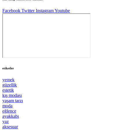
Facebook
Twitter
Instagram
Youtube
etiketler
yemek
güzellik
estetik
kış modası
yaşam tarzı
moda
eğlence
ayakkabı
yaz
aksesuar