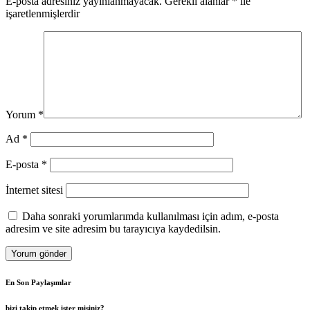
E-posta adresiniz yayınlanmayacak.
Gerekli alanlar
*
ile
işaretlenmişlerdir
Yorum
*
Ad
*
E-posta
*
İnternet sitesi
Daha sonraki yorumlarımda kullanılması için adım, e-posta
adresim ve site adresim bu tarayıcıya kaydedilsin.
En Son Paylaşımlar
bizi takip etmek ister misiniz?