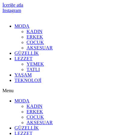
İçeriğe atla
Instagram
MODA
KADIN
ERKEK
ÇOCUK
AKSESUAR
GÜZELLİK
LEZZET
YEMEK
TATLI
YAŞAM
TEKNOLOJİ
Menu
MODA
KADIN
ERKEK
ÇOCUK
AKSESUAR
GÜZELLİK
LEZZET