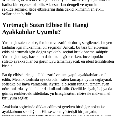
harika bir seçenek olabilir. Aksesuarları dengeli ve uyumlu bir
şekilde seçmek, gece elbiselerini daha çekici kılmanın en etkili
yollarından biridir.
Yırtmaçlı Saten Elbise İle Hangi
Ayakkabılar Uyumlu?
Yırtmaçlı saten elbise, feminen ve zarif bir duruş sergilemek isteyen
kadınlar için mükemmel bir seçimdir. Ancak, bu tarz bir elbisenin
etkisini artırmak için doğru ayakkabı seçimi kritik öneme sahiptir.
Yırtmaçlı detay, bacakları daha uzun gösterirken, ince topuklu
stiletto ayakkabılar bu görüntüyü tamamlayacak en ideal tercihlerden
biridir.
Bu tip elbiselerle genellikle zarif ve ince yapılı ayakkabılar tercih
edilir. Metalik tonlarda ayakkabılar, saten kumaşla uyum sağlayarak
sofistike bir hava yaratabilir. Ayrıca, elbisenin rengini tamamlayan
nötr tonlarda ayakkabılar da kullanılabilir. Özellikle siyah, bej ya da
gümüş renklerdeki stilettolar,
yırtmaçlı saten elbise
ile mükemmel
bir uyum sağlar.
Ayakkabı seçiminde dikkat edilmesi gereken bir diğer nokta ise
ayakkabının sadeliğidir. Elbise zaten gösterişli bir parçadır, bu