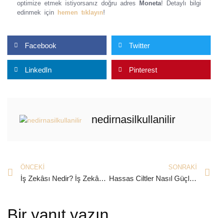
optimize etmek istiyorsanız doğru adres
Moneta
! Detaylı bilgi
edinmek için
hemen tıklayın
!
Facebook
Twitter
LinkedIn
Pinterest
nedirnasilkullanilir
ÖNCEKI
SONRAKI
İş Zekâsı Nedir? İş Zekâsı Stratejisi Nasıl Oluşturulur?
Hassas Ciltler Nasıl Güçlendirilir?
Bir yanıt yazın