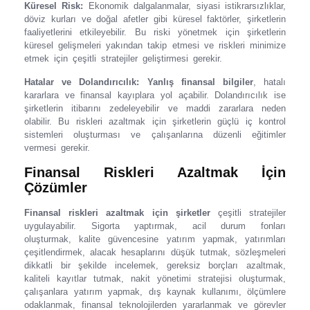
Küresel Risk:
Ekonomik dalgalanmalar, siyasi istikrarsızlıklar,
döviz kurları ve doğal afetler gibi küresel faktörler, şirketlerin
faaliyetlerini etkileyebilir. Bu riski yönetmek için şirketlerin
küresel gelişmeleri yakından takip etmesi ve riskleri minimize
etmek için çeşitli stratejiler geliştirmesi gerekir.
Hatalar ve Dolandırıcılık:
Yanlış finansal bilgiler
, hatalı
kararlara ve finansal kayıplara yol açabilir. Dolandırıcılık ise
şirketlerin itibarını zedeleyebilir ve maddi zararlara neden
olabilir. Bu riskleri azaltmak için şirketlerin güçlü iç kontrol
sistemleri oluşturması ve çalışanlarına düzenli eğitimler
vermesi gerekir.
Finansal Riskleri Azaltmak İçin
Çözümler
Finansal riskleri azaltmak için şirketler
çeşitli stratejiler
uygulayabilir. Sigorta yaptırmak, acil durum fonları
oluşturmak, kalite güvencesine yatırım yapmak, yatırımları
çeşitlendirmek, alacak hesaplarını düşük tutmak, sözleşmeleri
dikkatli bir şekilde incelemek, gereksiz borçları azaltmak,
kaliteli kayıtlar tutmak, nakit yönetimi stratejisi oluşturmak,
çalışanlara yatırım yapmak, dış kaynak kullanımı, ölçümlere
odaklanmak, finansal teknolojilerden yararlanmak ve görevler