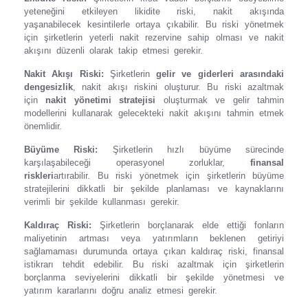
yeteneğini etkileyen likidite riski, nakit akışında
yaşanabilecek kesintilerle ortaya çıkabilir. Bu riski yönetmek
için şirketlerin yeterli nakit rezervine sahip olması ve nakit
akışını düzenli olarak takip etmesi gerekir.
Nakit Akışı Riski:
Şirketlerin
gelir ve giderleri arasındaki
dengesizlik
, nakit akışı riskini oluşturur. Bu riski azaltmak
için
nakit yönetimi stratejisi
oluşturmak ve gelir tahmin
modellerini kullanarak gelecekteki nakit akışını tahmin etmek
önemlidir.
Büyüme Riski:
Şirketlerin hızlı büyüme sürecinde
karşılaşabileceği operasyonel zorluklar,
finansal
riskleri
artırabilir. Bu riski yönetmek için şirketlerin büyüme
stratejilerini dikkatli bir şekilde planlaması ve kaynaklarını
verimli bir şekilde kullanması gerekir.
Kaldıraç Riski:
Şirketlerin borçlanarak elde ettiği fonların
maliyetinin artması veya yatırımların beklenen getiriyi
sağlamaması durumunda ortaya çıkan kaldıraç riski, finansal
istikrarı tehdit edebilir. Bu riski azaltmak için şirketlerin
borçlanma seviyelerini dikkatli bir şekilde yönetmesi ve
yatırım kararlarını doğru analiz etmesi gerekir.