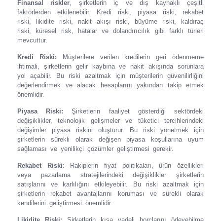
Finansal riskler
, şirketlerin iç ve dış kaynaklı çeşitli
faktörlerden etkilenebilir. Kredi riski, piyasa riski, rekabet
riski, likidite riski, nakit akışı riski, büyüme riski, kaldıraç
riski, küresel risk, hatalar ve dolandırıcılık gibi farklı türleri
mevcuttur.
Kredi Riski:
Müşterilere verilen kredilerin geri ödenmeme
ihtimali, şirketlerin gelir kaybına ve nakit akışında sorunlara
yol açabilir. Bu riski azaltmak için müşterilerin güvenilirliğini
değerlendirmek ve alacak hesaplarını yakından takip etmek
önemlidir.
Piyasa Riski:
Şirketlerin faaliyet gösterdiği sektördeki
değişiklikler, teknolojik gelişmeler ve tüketici tercihlerindeki
değişimler piyasa riskini oluşturur. Bu riski yönetmek için
şirketlerin sürekli olarak değişen piyasa koşullarına uyum
sağlaması ve yenilikçi çözümler geliştirmesi gerekir.
Rekabet Riski:
Rakiplerin fiyat politikaları, ürün özellikleri
veya pazarlama stratejilerindeki değişiklikler şirketlerin
satışlarını ve karlılığını etkileyebilir. Bu riski azaltmak için
şirketlerin rekabet avantajlarını koruması ve sürekli olarak
kendilerini geliştirmesi önemlidir.
Likidite Riski:
Şirketlerin kısa vadeli borçlarını ödeyebilme