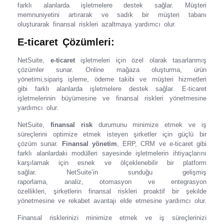
farklı alanlarda işletmelere destek sağlar. Müşteri
memnuniyetini artırarak ve sadık bir müşteri tabanı
oluşturarak finansal riskleri azaltmaya yardımcı olur.
E-ticaret Çözümleri:
NetSuite,
e-ticaret
işletmeleri için özel olarak tasarlanmış
çözümler sunar. Online mağaza oluşturma, ürün
yönetimi,sipariş işleme, ödeme takibi ve müşteri hizmetleri
gibi farklı alanlarda işletmelere destek sağlar. E-ticaret
işletmelerinin büyümesine ve finansal riskleri yönetmesine
yardımcı olur.
NetSuite,
finansal risk
durumunu minimize etmek ve iş
süreçlerini optimize etmek isteyen şirketler için güçlü bir
çözüm sunar.
Finansal yönetim
, ERP, CRM ve e-ticaret gibi
farklı alanlardaki modülleri sayesinde işletmelerin ihtiyaçlarını
karşılamak için esnek ve ölçeklenebilir bir platform
sağlar. NetSuite’in sunduğu gelişmiş
raporlama, analiz, otomasyon ve entegrasyon
özellikleri, şirketlerin finansal riskleri proaktif bir şekilde
yönetmesine ve rekabet avantajı elde etmesine yardımcı olur.
Finansal risklerinizi minimize etmek ve iş süreçlerinizi