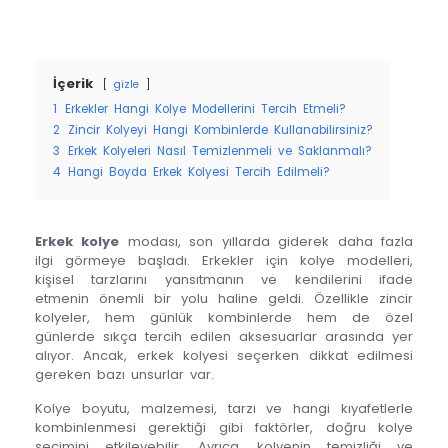
İçerik
gizle
1
Erkekler Hangi Kolye Modellerini Tercih Etmeli?
2
Zincir Kolyeyi Hangi Kombinlerde Kullanabilirsiniz?
3
Erkek Kolyeleri Nasıl Temizlenmeli ve Saklanmalı?
4
Hangi Boyda Erkek Kolyesi Tercih Edilmeli?
Erkek kolye
modası, son yıllarda giderek daha fazla
ilgi görmeye başladı. Erkekler için kolye modelleri,
kişisel tarzlarını yansıtmanın ve kendilerini ifade
etmenin önemli bir yolu haline geldi. Özellikle zincir
kolyeler, hem günlük kombinlerde hem de özel
günlerde sıkça tercih edilen aksesuarlar arasında yer
alıyor. Ancak, erkek kolyesi seçerken dikkat edilmesi
gereken bazı unsurlar var.
Kolye boyutu, malzemesi, tarzı ve hangi kıyafetlerle
kombinlenmesi gerektiği gibi faktörler, doğru kolye
seçimini etkileyebilir. Ayrıca, kolyenin temizliği ve