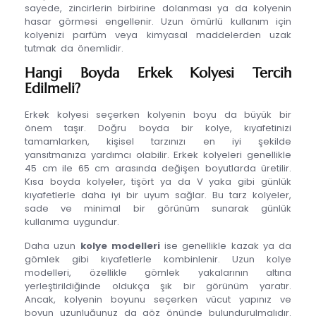
sayede, zincirlerin birbirine dolanması ya da kolyenin
hasar görmesi engellenir. Uzun ömürlü kullanım için
kolyenizi parfüm veya kimyasal maddelerden uzak
tutmak da önemlidir.
Hangi Boyda Erkek Kolyesi Tercih
Edilmeli?
Erkek kolyesi seçerken kolyenin boyu da büyük bir
önem taşır. Doğru boyda bir kolye, kıyafetinizi
tamamlarken, kişisel tarzınızı en iyi şekilde
yansıtmanıza yardımcı olabilir. Erkek kolyeleri genellikle
45 cm ile 65 cm arasında değişen boyutlarda üretilir.
Kısa boyda kolyeler, tişört ya da V yaka gibi günlük
kıyafetlerle daha iyi bir uyum sağlar. Bu tarz kolyeler,
sade ve minimal bir görünüm sunarak günlük
kullanıma uygundur.
Daha uzun
kolye modelleri
ise genellikle kazak ya da
gömlek gibi kıyafetlerle kombinlenir. Uzun kolye
modelleri, özellikle gömlek yakalarının altına
yerleştirildiğinde oldukça şık bir görünüm yaratır.
Ancak, kolyenin boyunu seçerken vücut yapınız ve
boyun uzunluğunuz da göz önünde bulundurulmalıdır.