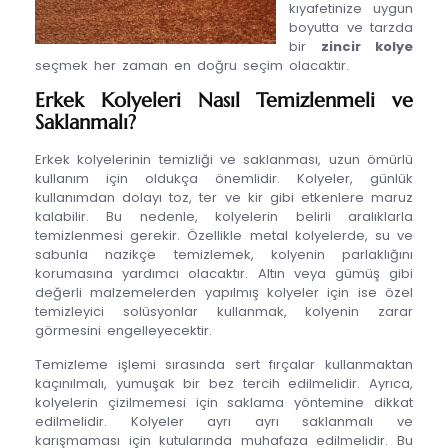
kıyafetinize uygun
boyutta ve tarzda
bir
zincir kolye
seçmek her zaman en doğru seçim olacaktır.
Erkek Kolyeleri Nasıl Temizlenmeli ve
Saklanmalı?
Erkek kolyelerinin temizliği ve saklanması, uzun ömürlü
kullanım için oldukça önemlidir. Kolyeler, günlük
kullanımdan dolayı toz, ter ve kir gibi etkenlere maruz
kalabilir. Bu nedenle, kolyelerin belirli aralıklarla
temizlenmesi gerekir. Özellikle metal kolyelerde, su ve
sabunla nazikçe temizlemek, kolyenin parlaklığını
korumasına yardımcı olacaktır. Altın veya gümüş gibi
değerli malzemelerden yapılmış kolyeler için ise özel
temizleyici solüsyonlar kullanmak, kolyenin zarar
görmesini engelleyecektir.
Temizleme işlemi sırasında sert fırçalar kullanmaktan
kaçınılmalı, yumuşak bir bez tercih edilmelidir. Ayrıca,
kolyelerin çizilmemesi için saklama yöntemine dikkat
edilmelidir. Kolyeler ayrı ayrı saklanmalı ve
karışmaması için kutularında muhafaza edilmelidir. Bu