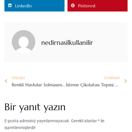
LinkedIn
Pinterest
nedirnasilkullanilir
ÖNCEKI
SONRAKI
Renkli Havlular Solmasını Nasıl Engellersiniz?
İsteme Çikolatası Tepsisi Nasıl Olmalı?
Bir yanıt yazın
E-posta adresiniz yayınlanmayacak.
Gerekli alanlar
*
ile
işaretlenmişlerdir