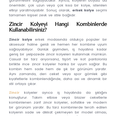
görünmesini sağlayacaktır. Ayrıca, kolyenin boyutu da
önemlidir; çok uzun veya çok kısa bir kolye, istenilen
etkiyi yaratmayabilir. Sonuç olarak,
erkek kolye
seçimi
tamamen kişisel zevk ve stile bağlıdır.
Zincir Kolyeyi Hangi Kombinlerde
Kullanabilirsiniz?
Zincir kolye
erkek modasında oldukça popüler bir
aksesuar haline geldi ve hemen her kombine uyum
sağlayabiliyor. Günlük giyimden, iş hayatına kadar
geniş bir yelpazede zincir kolyeleri kullanmak mümkün.
Casual bir tarz arıyorsanız, tişört ve kot pantolonla
birlikte ince zincir kolyeler harika bir uyum sağlar. Bu
kombin hem sade hem de şık bir görünüm yaratır.
Aynı zamanda, deri ceket veya spor gömlek gibi
kıyafetlerle kombinlendiğinde, daha asi ve dinamik bir
stil ortaya çıkar.
Zincir
kolyeler ayrıca iş hayatında da şıklığını
konuşturur. Takım elbise veya blazer ceketlerle
kombinlenen zarif zincir kolyeler, sofistike ve modern
bir görünüm yaratır. Bu tarz kombinlerde tercih edilen
kolyenin sade ve dikkat çekmeyen bir model olması,