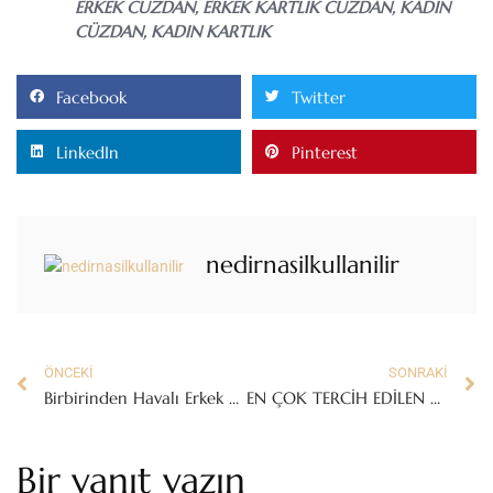
ERKEK CÜZDAN
,
ERKEK KARTLIK CÜZDAN
,
KADIN
CÜZDAN
,
KADIN KARTLIK
Facebook
Twitter
LinkedIn
Pinterest
nedirnasilkullanilir
ÖNCEKI
SONRAKI
Birbirinden Havalı Erkek Çocuk Beslenme Çantası Modelleri
EN ÇOK TERCİH EDİLEN DANA FÜME
Bir yanıt yazın