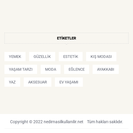
ETIKETLER
YEMEK
GÜZELLIK
ESTETIK
KIŞ MODASI
YAŞAM TARZI
MODA
EĞLENCE
AYAKKABI
YAZ
AKSESUAR
EV YAŞAMI
Copyright © 2022 nedirnasilkullanilir.net Tüm hakları saklıdır.