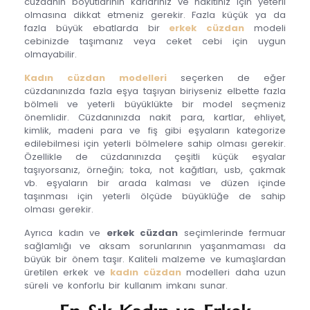
cüzdanın boyutlarının karlarınız ve nakitiniz için yeterli
olmasına dikkat etmeniz gerekir. Fazla küçük ya da
fazla büyük ebatlarda bir
erkek cüzdan
modeli
cebinizde taşımanız veya ceket cebi için uygun
olmayabilir.
Kadın cüzdan modelleri
seçerken de eğer
cüzdanınızda fazla eşya taşıyan biriyseniz elbette fazla
bölmeli ve yeterli büyüklükte bir model seçmeniz
önemlidir. Cüzdanınızda nakit para, kartlar, ehliyet,
kimlik, madeni para ve fiş gibi eşyaların kategorize
edilebilmesi için yeterli bölmelere sahip olması gerekir.
Özellikle de cüzdanınızda çeşitli küçük eşyalar
taşıyorsanız, örneğin; toka, not kağıtları, usb, çakmak
vb. eşyaların bir arada kalması ve düzen içinde
taşınması için yeterli ölçüde büyüklüğe de sahip
olması gerekir.
Ayrıca kadın ve
erkek cüzdan
seçimlerinde fermuar
sağlamlığı ve aksam sorunlarının yaşanmaması da
büyük bir önem taşır. Kaliteli malzeme ve kumaşlardan
üretilen erkek ve
kadın cüzdan
modelleri daha uzun
süreli ve konforlu bir kullanım imkanı sunar.