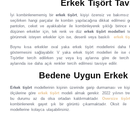
Erkek Tişört Tav
İyi kombinlenememiş bir
erkek tişört
, kişiyi özensiz ve bakımsız
seçilirken hangi parçalar ile kombin yapılacağına dikkat edilmesi g
pantolon, ceket ve ayakkabılar ile kombinleyerek şıklığı birin
düşünen erkekler için, tek renk ve düz
erkek tişört modelleri
te
görünmek isteyen erkekler için ise, desenli veya baskılı
erkek tiş
Boynu kısa erkekler oval yaka erkek tişört modellerini daha f
göstermesini sağlayabilir. V yaka erkek tişört modelleri ile is
Tişörtler tercih edilirken yaz veya kış aylarına göre de terc
aylarında ise daha açık renkler tercih edilmesi tavsiye edilir.
Bedene Uygun Erkek 
Erkek tişört
modellerinin kişinin üzerinde garip durmaması ve kiş
ölçülerine göre
erkek tişört
modeli almak gerekir. 2022 yılının tre
bu durumu az da olsa ortadan kaldırmaktadır.
Oversize tişör
kombinlenerek gayet şık bir görüntü çıkarmaktadır. Oksit il
modellerine kolayca ulaşabilirsiniz.