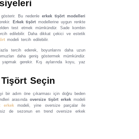
siyeleri
 gösterir. Bu nedenle
erkek tişört modelleri
erekir.
Erkek tişört
modellerine uygun renkte
ce elden test etmek mümkündür. Sade kombin
rcih edilebilir. Daha dikkat çekici ve estetik
ört
modeli tercih edilebilir.
azla tercih ederek, boyunlarını daha uzun
e omuzları daha geniş göstermek mümkündür.
ih yapmak gerekir. Kış aylarında koyu, yaz
Tişört Seçin
iyi bir adım öne çıkarması için doğru beden
ndleri arasında
oversize tişört erkek
modeli
t erkek
modeli, yine oversize parçalar ile
e siz de sezonun en trend oversize erkek