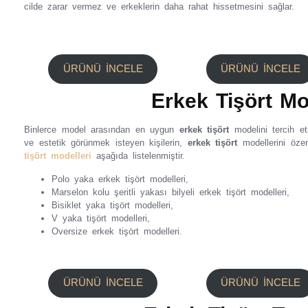
cilde zarar vermez ve erkeklerin daha rahat hissetmesini sağlar.
ÜRÜNÜ İNCELE
ÜRÜNÜ İNCELE
Erkek Tişört Mo
Binlerce model arasından en uygun
erkek tişört
modelini tercih e
ve estetik görünmek isteyen kişilerin,
erkek tişört
modellerini öze
tişört modelleri
aşağıda listelenmiştir.
Polo yaka erkek tişört modelleri,
Marselon kolu şeritli yakası bilyeli erkek tişört modelleri,
Bisiklet yaka tişört modelleri,
V yaka tişört modelleri,
Oversize erkek tişört modelleri.
ÜRÜNÜ İNCELE
ÜRÜNÜ İNCELE