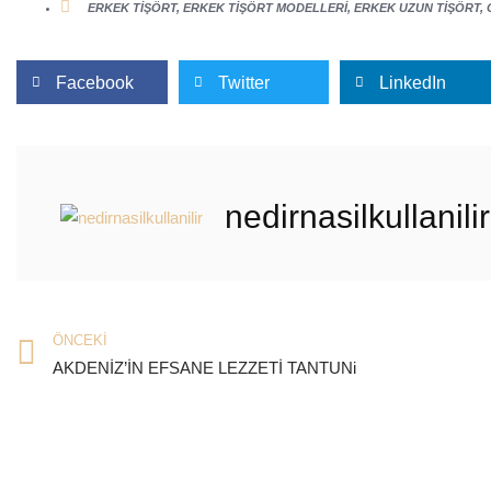
ERKEK TIŞÖRT
,
ERKEK TIŞÖRT MODELLERI
,
ERKEK UZUN TIŞÖRT
,
Facebook
Twitter
LinkedIn
nedirnasilkullanilir
ÖNCEKI
AKDENİZ’İN EFSANE LEZZETİ TANTUNi