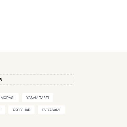
R
Ş MODASI
YAŞAM TARZI
Z
AKSESUAR
EV YAŞAMI