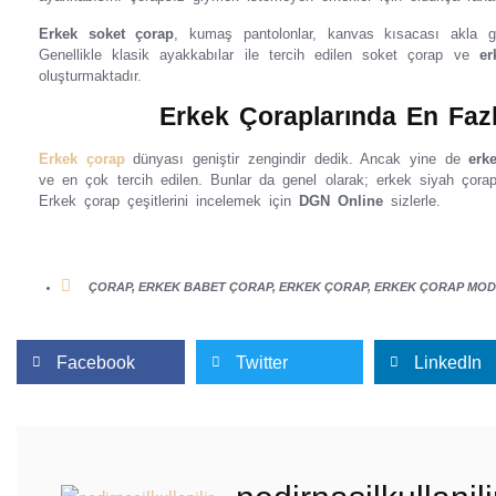
Erkek soket çorap
, kumaş pantolonlar, kanvas kısacası akla ge
Genellikle klasik ayakkabılar ile tercih edilen soket çorap ve
er
oluşturmaktadır.
Erkek Çoraplarında En Faz
Erkek çorap
dünyası geniştir zengindir dedik. Ancak yine de
erk
ve en çok tercih edilen. Bunlar da genel olarak; erkek siyah çora
Erkek çorap çeşitlerini incelemek için
DGN Online
sizlerle.
ÇORAP
,
ERKEK BABET ÇORAP
,
ERKEK ÇORAP
,
ERKEK ÇORAP MOD
Facebook
Twitter
LinkedIn