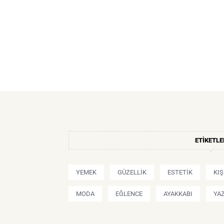
ETIKETLE
YEMEK
GÜZELLIK
ESTETIK
KI
MODA
EĞLENCE
AYAKKABI
YA