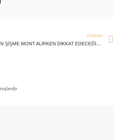
r
SONRAKI
KADIN ŞİŞME MONT ALIRKEN DİKKAT EDECEĞİNİZ 4 AYRINTI
mişlerdir