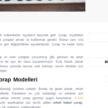
 kullandıkları eşyaların başında gelir. Çorap, kıyafetleri
it çoraplar almak ve kullanmak gerekir. Bunun yanı sıra
r gün değiştirdikleri eşyalardandır. Çorap ne kadar fazla
ip ve renk çoraplar çıkıyormuş gibi görünse de artan
ne de ayrı bir hava kazandırmıştır. Evet klasik olarak
BI
 Bunun yanında tarzına renk katmayı seven erkekler için
iptir.
orap Modelleri
llandığı ürünlere sahiptir. Bunlar da genel olarak; erkek
lerdir. Erkeklerin en çok kullandığı ve erkekler için
akkabılar normal çorap giymeyi uygun karşılamaz.
Erkek
zlık ayakkabılar için tercih edilen
erkek babet çorap
,
t bir kullanım sağlamaktadır.