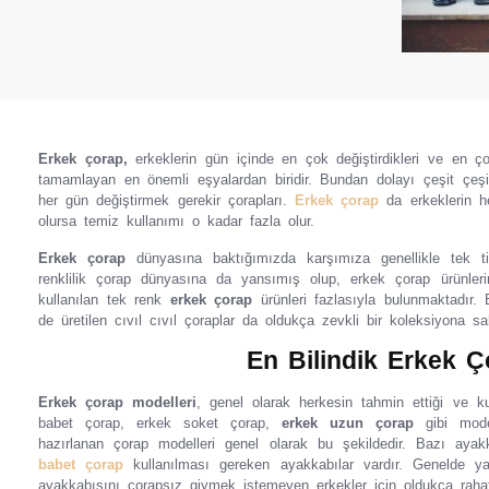
Erkek çorap,
erkeklerin gün içinde en çok değiştirdikleri ve en çok
tamamlayan en önemli eşyalardan biridir. Bundan dolayı çeşit çeş
her gün değiştirmek gerekir çorapları.
Erkek çorap
da erkeklerin he
olursa temiz kullanımı o kadar fazla olur.
Erkek çorap
dünyasına baktığımızda karşımıza genellikle tek t
renklilik çorap dünyasına da yansımış olup, erkek çorap ürünleri
kullanılan tek renk
erkek çorap
ürünleri fazlasıyla bulunmaktadır.
de üretilen cıvıl cıvıl çoraplar da oldukça zevkli bir koleksiyona sah
En Bilindik Erkek Ç
Erkek çorap modelleri
, genel olarak herkesin tahmin ettiği ve ku
babet çorap, erkek soket çorap,
erkek uzun çorap
gibi model
hazırlanan çorap modelleri genel olarak bu şekildedir. Bazı ay
babet çorap
kullanılması gereken ayakkabılar vardır. Genelde ya
ayakkabısını çorapsız giymek istemeyen erkekler için oldukça raha