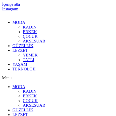
İçeriğe atla
Instagram
MODA
KADIN
ERKEK
ÇOCUK
AKSESUAR
GÜZELLİK
LEZZET
YEMEK
TATLI
YAŞAM
TEKNOLOJİ
Menu
MODA
KADIN
ERKEK
ÇOCUK
AKSESUAR
GÜZELLİK
LEZZET