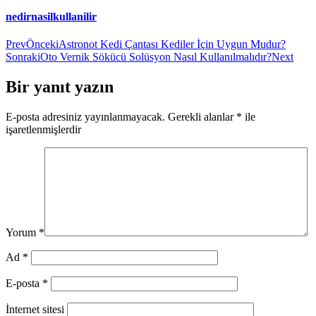
nedirnasilkullanilir
Prev
Önceki
Astronot Kedi Çantası Kediler İçin Uygun Mudur?
Sonraki
Oto Vernik Sökücü Solüsyon Nasıl Kullanılmalıdır?
Next
Bir yanıt yazın
E-posta adresiniz yayınlanmayacak.
Gerekli alanlar
*
ile
işaretlenmişlerdir
Yorum
*
Ad
*
E-posta
*
İnternet sitesi