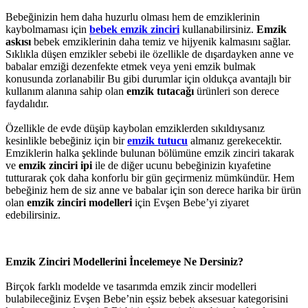
Bebeğinizin hem daha huzurlu olması hem de emziklerinin
kaybolmaması için
bebek emzik zinciri
kullanabilirsiniz.
Emzik
askısı
bebek emziklerinin daha temiz ve hijyenik kalmasını sağlar.
Sıklıkla düşen emzikler sebebi ile özellikle de dışardayken anne ve
babalar emziği dezenfekte etmek veya yeni emzik bulmak
konusunda zorlanabilir Bu gibi durumlar için oldukça avantajlı bir
kullanım alanına sahip olan
emzik tutacağı
ürünleri son derece
faydalıdır.
Özellikle de evde düşüp kaybolan emziklerden sıkıldıysanız
kesinlikle bebeğiniz için bir
emzik tutucu
almanız gerekecektir.
Emziklerin halka şeklinde bulunan bölümüne emzik zinciri takarak
ve
emzik zinciri ipi
ile de diğer ucunu bebeğinizin kıyafetine
tutturarak çok daha konforlu bir gün geçirmeniz mümkündür. Hem
bebeğiniz hem de siz anne ve babalar için son derece harika bir ürün
olan
emzik zinciri modelleri
için Evşen Bebe’yi ziyaret
edebilirsiniz.
Emzik Zinciri Modellerini İncelemeye Ne Dersiniz?
Birçok farklı modelde ve tasarımda emzik zincir modelleri
bulabileceğiniz Evşen Bebe’nin eşsiz bebek aksesuar kategorisini