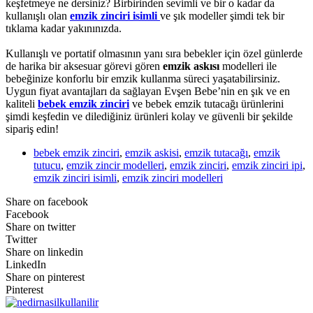
keşfetmeye ne dersiniz? Birbirinden sevimli ve bir o kadar da
kullanışlı olan
emzik zinciri isimli
ve şık modeller şimdi tek bir
tıklama kadar yakınınızda.
Kullanışlı ve portatif olmasının yanı sıra bebekler için özel günlerde
de harika bir aksesuar görevi gören
emzik askısı
modelleri ile
bebeğinize konforlu bir emzik kullanma süreci yaşatabilirsiniz.
Uygun fiyat avantajları da sağlayan Evşen Bebe’nin en şık ve en
kaliteli
bebek emzik zinciri
ve bebek emzik tutacağı ürünlerini
şimdi keşfedin ve dilediğiniz ürünleri kolay ve güvenli bir şekilde
sipariş edin!
bebek emzik zinciri
,
emzik askisi
,
emzik tutacağı
,
emzik
tutucu
,
emzik zincir modelleri
,
emzik zinciri
,
emzik zinciri ipi
,
emzik zinciri isimli
,
emzik zinciri modelleri
Share on facebook
Facebook
Share on twitter
Twitter
Share on linkedin
LinkedIn
Share on pinterest
Pinterest