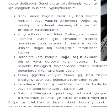
olarak değişebilir. Genel olarak, bilekliklerinizi korumak
için aşağıdaki ipuçlarını uygulayabilirsiniz:
Sıcak sudan kaçının: Sıcak su, bazı taşların
renklerini veya yapısını etkileyebilir. Doğal taş
bilekliğinizi temizlemek isterseniz, ılık su ve hafif
bir sabun kullanabilirsiniz.
Kimyasallardan uzak tutun: Parfüm, saç spreyi,
kozmetik ürünler gibi kimyasallar
bileklik
modelinize zarar verebilir. Bu nedenle bu tür
ürünleri doğal taş bilekliğinizle temasından
kaçının.
Darbelere karşı koruyun:
Doğal taş bileklikler
,
düşme veya darbeye karşı hassastır. Bu
nedenle bilekliğinizi taşınabileceği zararlı yerle
durumlarda çıkarmaya özen gösterin.
Güneş ışığından koruyun: Güneş ışığı, bazı taşların
Bilekliğinizi uzun süre güneşte bırakmaktan kaçının.
Temizleme: Doğal taş bilekliğinizi nemli bir bezle hafif
veya kimyasal temizleyiciler kullanmayın.
Saklama: Bilekliğinizi taşımak veya saklamak için yum
çizilmelerden korumak için başka bir bileklik veya
tak
Doğal taş bilekliklerinizi düzenli olarak bakım yaparak
dayanabilir ve görünümü değişmeden kalabilir. Beğeneceğ