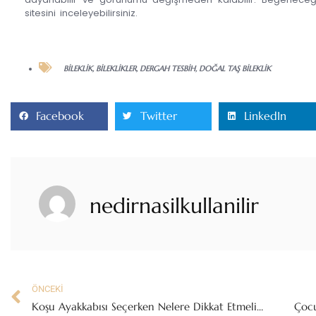
sitesini inceleyebilirsiniz.
BILEKLIK
,
BILEKLIKLER
,
DERGAH TESBIH
,
DOĞAL TAŞ BILEKLIK
Facebook
Twitter
LinkedIn
nedirnasilkullanilir
ÖNCEKI
Koşu Ayakkabısı Seçerken Nelere Dikkat Etmeliyiz?
Çocu