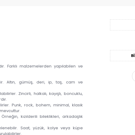
BI
rdır. Farklı malzemelerden yapılabilen ve
lir. Altın, gümüş, deri, ip, taş, cam ve
bilirler. Zincirli, halkalı, kayışlı, boncuklu,
dır.
abilirler. Punk, rock, bohem, minimal, klasik
 mevcuttur.
rneğin, kızılderili bileklikleri, arkadaşlık
lenebilir. Saat, yüzük, kolye veya küpe
rulabilirler.