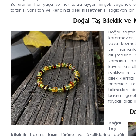
Bu ürünler her yaşa ve her tarza uygun birçok seçenek sun
tarzınızı yansıtan ve kendinizi özel hissetmenizi sağlayan bir 
Doğal Taş Bileklik ve
Doğal taşta
kararmazlar
veya kozmetik
ve zamanla 
oluşmasına n
zamanla değ
kuvars krist
renklerinin
bilekliklerin
önemlidir. T
talimatları d
bakım gerek
faydalı olabili
Do
Doğal
taş
bileklik
bakımı, taşın türüne ve özelliklerine bağlı