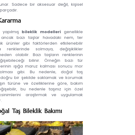
ar. Sadece bir aksesuar değil, kişisel
parçadır.
 Kararma
n yapılmış
bileklik modelleri
genellikle
, ancak bazı taşlar havadaki nem, ter
 ürünler gibi faktörlerden etkilenebilir
renklerinde solmaya, değişiklikler
eden olabilir. Bazı taşların renklerinin
işebileceği bilinir. Örneğin bazı tür
allerinin ışığa maruz kalması sonucu mor
 solması gibi. Bu nedenle, doğal taş
izi doğru bir şekilde saklamak ve korumak
aşın türüne ve özelliklerine göre, bakım
eğişebilir, bu nedenle taşınız için özel
sinimlerini araştırmak ve uygulamak
r.
ğal Taş Bileklik Bakımı