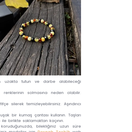
rden uzakta tutun ve darbe alabileceği
 renklerinin solmasına neden olabilir.
çe silerek temizleyebilirsiniz. Aşındırıcı
uşak bir kumaş çantası kullanın. Taşları
ı
ile birlikte saklamaktan kaçının.
 koruduğunuzda, bilekliğiniz uzun süre
iniz modeller için
Dergah Tesbih
web