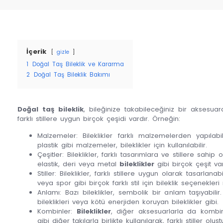
İçerik
gizle
1
Doğal Taş Bileklik ve Kararma
2
Doğal Taş Bileklik Bakımı
Doğal taş bileklik
, bileğinize takabileceğiniz bir aksesua
farklı stillere uygun birçok çeşidi vardır. Örneğin:
Malzemeler: Bileklikler farklı malzemelerden yapılabi
plastik gibi malzemeler, bileklikler için kullanılabilir.
Çeşitler: Bileklikler, farklı tasarımlara ve stillere sahip ola
elastik, deri veya metal
bileklikler
gibi birçok çeşit var
Stiller: Bileklikler, farklı stillere uygun olarak tasarlan
veya spor gibi birçok farklı stil için bileklik seçenekleri
Anlamı: Bazı bileklikler, sembolik bir anlam taşıyabilir. Ö
bileklikleri veya kötü enerjiden koruyan bileklikler gibi.
Kombinler:
Bileklikler
, diğer aksesuarlarla da kombin
gibi diğer takılarla birlikte kullanılarak, farklı stiller oluştu