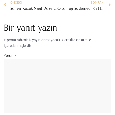
ÖNCEKI
SONRAKI
Sünen Kazak Nasıl Düzeltilir?
Oltu Taşı Süslemeciliği Hangi Yöreye Aittir?
Bir yanıt yazın
E-posta adresiniz yayınlanmayacak.
Gerekli alanlar
*
ile
işaretlenmişlerdir
Yorum
*