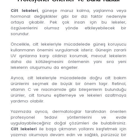
Cilt lekeleri
, güneşe maruz kalma, yaşlanma veya
hormonal değişiklikler gibi bir dizi faktör nedeniyle
ortaya çıkabilir. Pek çok insan için bu lekeler,
özgüvenlerini olumsız yönde etkileyebilecek bir
sorundur.
Öncelikle, cilt lekeleriyle mücadelede güneş koruyucu
kullanmanın önemini vurgulamak isteriz. Güneşin zararlı
UV ışınlarına karşı cildinizi korumak, mevcut lekelerin
daha da kötüleşmesini önlemenin yanı sıra yeni
lekelerin oluşumunu da engeller.
Ayrıca, cilt lekeleriyle mücadelede doğru cilt bakım
ürünlerini seçmek de büyük bir önem taşır. Retinol,
vitamin C ve niacinamide gibi bileşenlerin bulunduğu
ürünler, cilt tonunu eşitlemeye ve lekeleri azaltmaya
yardımcı olabilir.
Yazımızda ayrıca, dermatologlar tarafından önerilen
profesyonel tedavi yöntemlerini ve evde
uygulayabileceğiniz doğal çözümleri de bulabilirsiniz.
Cilt lekeleri
ile başa çıkmanın yollarını keşfetmek için
yazımızı okumaya devam edin ve sağlıklı, pürüzsüz bir