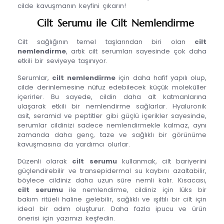
cilde kavuşmanın keyfini çıkarın!
Cilt Serumu ile Cilt Nemlendirme
Cilt sağlığının temel taşlarından biri olan
cilt
nemlendirme
, artık cilt serumları sayesinde çok daha
etkili bir seviyeye taşınıyor.
Serumlar,
cilt nemlendirme
için daha hafif yapılı olup,
cilde derinlemesine nüfuz edebilecek küçük moleküller
içerirler. Bu sayede, cildin daha alt katmanlarına
ulaşarak etkili bir nemlendirme sağlarlar. Hyaluronik
asit, seramid ve peptitler gibi güçlü içerikler sayesinde,
serumlar cildinizi sadece nemlendirmekle kalmaz, aynı
zamanda daha genç, taze ve sağlıklı bir görünüme
kavuşmasına da yardımcı olurlar.
Düzenli olarak
cilt serumu
kullanmak, cilt bariyerini
güçlendirebilir ve transepidermal su kaybını azaltabilir,
böylece cildiniz daha uzun süre nemli kalır. Kısacası,
cilt serumu
ile nemlendirme, cildiniz için lüks bir
bakım ritüeli haline gelebilir, sağlıklı ve ışıltılı bir cilt için
ideal bir adım oluşturur. Daha fazla ipucu ve ürün
önerisi için yazımızı keşfedin.