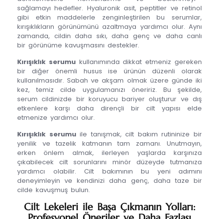
sağlamayı hedefler. Hyaluronik asit, peptitler ve retinol
gibi etkin maddelerle zenginleştirilen bu serumlar,
kırışıklıkların görünümünü azaltmaya yardımcı olur. Aynı
zamanda, cildin daha sıkı, daha genç ve daha canlı
bir görünüme kavuşmasını destekler.
Kırışıklık serumu
kullanımında dikkat etmeniz gereken
bir diğer önemli husus ise ürünün düzenli olarak
kullanılmasıdır. Sabah ve akşam olmak üzere günde iki
kez, temiz cilde uygulamanızı öneririz. Bu şekilde,
serum cildinizde bir koruyucu bariyer oluşturur ve dış
etkenlere karşı daha dirençli bir cilt yapısı elde
etmenize yardımcı olur.
Kırışıklık serumu
ile tanışmak, cilt bakım rutininize bir
yenilik ve tazelik katmanın tam zamanı. Unutmayın,
erken önlem almak, ilerleyen yaşlarda karşınıza
çıkabilecek cilt sorunlarını minör düzeyde tutmanıza
yardımcı olabilir. Cilt bakımının bu yeni adımını
deneyimleyin ve kendinizi daha genç, daha taze bir
cilde kavuşmuş bulun.
Cilt Lekeleri ile Başa Çıkmanın Yolları:
Profesyonel Öneriler ve Daha Fazlası