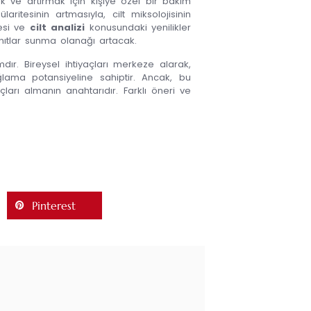
mak ve artırmak için kişiye özel bir bakım
ritesinin artmasıyla, cilt miksolojisinin
mesi ve
cilt analizi
konusundaki yenilikler
anıtlar sunma olanağı artacak.
mdır. Bireysel ihtiyaçları merkeze alarak,
lama potansiyeline sahiptir. Ancak, bu
çları almanın anahtarıdır. Farklı öneri ve
Pinterest