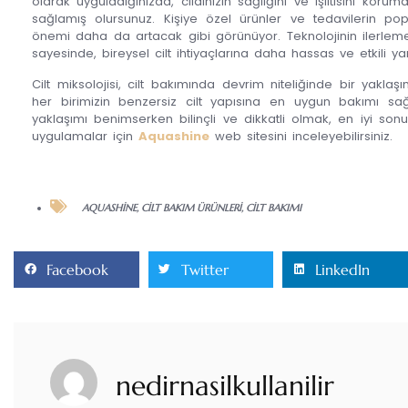
olarak uyguladığınızda, cildinizin sağlığını ve ışıltısını koru
sağlamış olursunuz. Kişiye özel ürünler ve tedavilerin popüla
önemi daha da artacak gibi görünüyor. Teknolojinin ilerle
sayesinde, bireysel cilt ihtiyaçlarına daha hassas ve etkili y
Cilt miksolojisi, cilt bakımında devrim niteliğinde bir yaklaşı
her birimizin benzersiz cilt yapısına en uygun bakımı sağ
yaklaşımı benimserken bilinçli ve dikkatli olmak, en iyi sonu
uygulamalar için
Aquashine
web sitesini inceleyebilirsiniz.
AQUASHINE
,
CILT BAKIM ÜRÜNLERI
,
CILT BAKIMI
Facebook
Twitter
LinkedIn
nedirnasilkullanilir