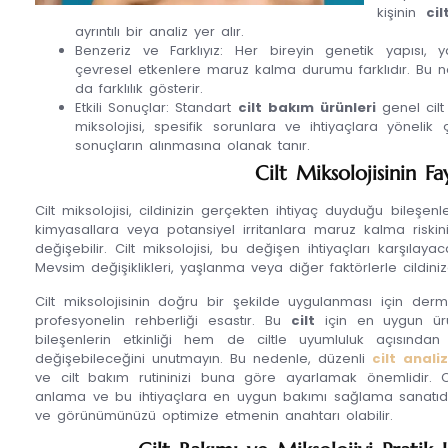
kişinin
cil
ayrıntılı bir analiz yer alır.
Benzeriz ve Farklıyız: Her bireyin genetik yapısı, 
çevresel etkenlere maruz kalma durumu farklıdır. Bu n
da farklılık gösterir.
Etkili Sonuçlar: Standart
cilt bakım ürünleri
genel cilt 
miksolojisi, spesifik sorunlara ve ihtiyaçlara yönelik
sonuçların alınmasına olanak tanır.
Cilt Miksolojisinin Fa
Cilt miksolojisi, cildinizin gerçekten ihtiyaç duyduğu bileşenle
kimyasallara veya potansiyel irritanlara maruz kalma riskini
değişebilir. Cilt miksolojisi, bu değişen ihtiyaçları karşılay
Mevsim değişiklikleri, yaşlanma veya diğer faktörlerle cildinizd
Cilt miksolojisinin doğru bir şekilde uygulanması için der
profesyonelin rehberliği esastır. Bu
cilt
için en uygun ürü
bileşenlerin etkinliği hem de ciltle uyumluluk açısından ö
değişebileceğini unutmayın. Bu nedenle, düzenli
cilt analiz
ve cilt bakım rutininizi buna göre ayarlamak önemlidir. Cilt 
anlama ve bu ihtiyaçlara en uygun bakımı sağlama sanatıdır. 
ve görünümünüzü optimize etmenin anahtarı olabilir.