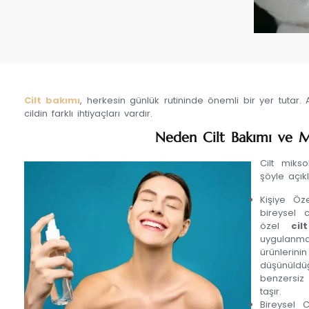
Cilt bakımı
, herkesin günlük rutininde önemli bir yer tutar. 
cildin farklı ihtiyaçları vardır.
Neden Cilt Bakımı ve Mi
Cilt mikso
şöyle açıkl
Kişiye Öze
bireysel c
özel
cil
uygulanm
ürünlerin
düşünüldü
benzersiz
taşır.
Bireysel C