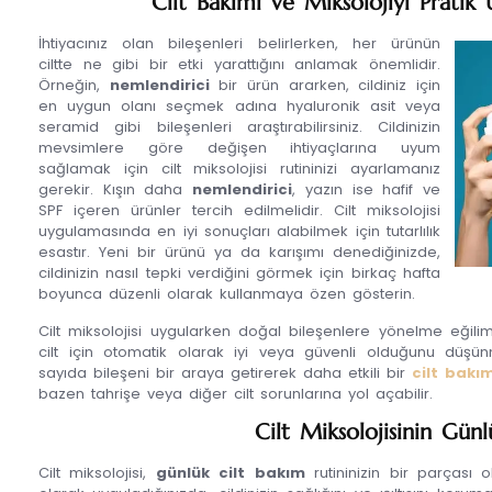
Cilt Bakımı ve Miksolojiyi Pratik
İhtiyacınız olan bileşenleri belirlerken, her ürünün
ciltte ne gibi bir etki yarattığını anlamak önemlidir.
Örneğin,
nemlendirici
bir ürün ararken, cildiniz için
en uygun olanı seçmek adına hyaluronik asit veya
seramid gibi bileşenleri araştırabilirsiniz. Cildinizin
mevsimlere göre değişen ihtiyaçlarına uyum
sağlamak için cilt miksolojisi rutininizi ayarlamanız
gerekir. Kışın daha
nemlendirici
, yazın ise hafif ve
SPF içeren ürünler tercih edilmelidir. Cilt miksolojisi
uygulamasında en iyi sonuçları alabilmek için tutarlılık
esastır. Yeni bir ürünü ya da karışımı denediğinizde,
cildinizin nasıl tepki verdiğini görmek için birkaç hafta
boyunca düzenli olarak kullanmaya özen gösterin.
Cilt miksolojisi uygularken doğal bileşenlere yönelme eğilim
cilt için otomatik olarak iyi veya güvenli olduğunu düşünme
sayıda bileşeni bir araya getirerek daha etkili bir
cilt bakım
bazen tahrişe veya diğer cilt sorunlarına yol açabilir.
Cilt Miksolojisinin Gün
Cilt miksolojisi,
günlük cilt bakım
rutininizin bir parçası 