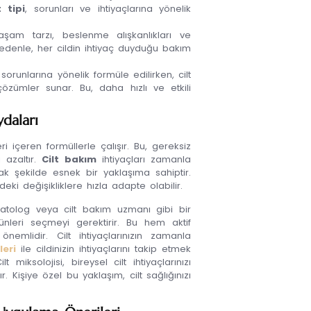
t tipi
, sorunları ve ihtiyaçlarına yönelik
yaşam tarzı, beslenme alışkanlıkları ve
edenle, her cildin ihtiyaç duyduğu bakım
sorunlarına yönelik formüle edilirken, cilt
 çözümler sunar. Bu, daha hızlı ve etkili
ydaları
ri içeren formüllerle çalışır. Bu, gereksiz
 azaltır.
Cilt bakım
ihtiyaçları zamanla
acak şekilde esnek bir yaklaşıma sahiptir.
eki değişikliklere hızla adapte olabilir.
matolog veya cilt bakım uzmanı gibi bir
nleri seçmeyi gerektirir. Bu hem aktif
nemlidir. Cilt ihtiyaçlarınızın zamanla
leri
ile cildinizin ihtiyaçlarını takip etmek
miksolojisi, bireysel cilt ihtiyaçlarınızı
Kişiye özel bu yaklaşım, cilt sağlığınızı