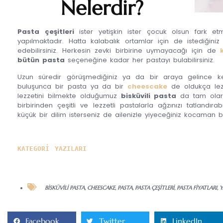
Nelerdir?
Pasta çeşitleri
ister yetişkin ister çocuk olsun fark et
yapılmaktadır. Hatta kalabalık ortamlar için de istediğini
edebilirsiniz. Herkesin zevki birbirine uymayacağı için de
bütün pasta
seçeneğine kadar her pastayı bulabilirsiniz.
Uzun süredir görüşmediğiniz ya da bir araya gelince keyif
buluşunca bir pasta ya da bir
cheescake
de oldukça lez
lezzetini bilmekte olduğumuz
bisküvili pasta
da tam olarak
birbirinden çeşitli ve lezzetli pastalarla ağzınızı tatlandırabi
küçük bir dilim isterseniz de ailenizle yiyeceğiniz kocaman
KATEGORİ YAZILARI
BISKÜVILI PASTA
,
CHEESCAKE
,
PASTA
,
PASTA ÇEŞITLERI
,
PASTA FIYATLARI
,
Y
Facebook
Twitter
LinkedIn