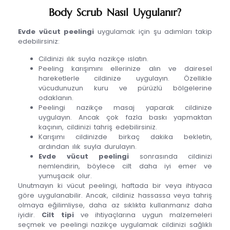
Body Scrub Nasıl Uygulanır?
Evde vücut peelingi
uygulamak için şu adımları takip
edebilirsiniz:
Cildinizi ılık suyla nazikçe ıslatın.
Peeling karışımını ellerinize alın ve dairesel
hareketlerle cildinize uygulayın. Özellikle
vücudunuzun kuru ve pürüzlü bölgelerine
odaklanın.
Peelingi nazikçe masaj yaparak cildinize
uygulayın. Ancak çok fazla baskı yapmaktan
kaçının, cildinizi tahriş edebilirsiniz.
Karışımı cildinizde birkaç dakika bekletin,
ardından ılık suyla durulayın.
Evde vücut peelingi
sonrasında cildinizi
nemlendirin, böylece cilt daha iyi emer ve
yumuşacık olur.
Unutmayın ki vücut peelingi, haftada bir veya ihtiyaca
göre uygulanabilir. Ancak, cildiniz hassassa veya tahriş
olmaya eğilimliyse, daha az sıklıkta kullanmanız daha
iyidir.
Cilt tipi
ve ihtiyaçlarına uygun malzemeleri
seçmek ve peelingi nazikçe uygulamak cildinizi sağlıklı