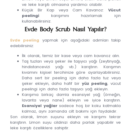
ve leke karşıtı olmasına yardımcı olabilir.
Küçük Bir Kap veya Cam Kavanoz:
Vücut
peelingi
karışımını hazırlamak için
kullanabilirsiniz.
Evde Body Scrub Nasıl Yapılır?
Evde peeling
yapmak için aşağıdaki adımları takip
edebilirsiniz:
İlk olarak, temiz bir kase veya cam kavanoz alın.
Taş tuzları veya şeker ile taşıyıcı yağı (zeytinyağı,
hindistancevizi yağı vb.) karıştırın. Karışımın
kıvamını kişisel tercihinize göre ayarlayabilirsiniz.
Daha sert bir peeling için daha fazla tuz veya
şeker ekleyin, daha hafif bir
yüz peeling
, vücut
peelingi için daha fazla taşıyıcı yağ ekleyin.
Karışıma birkaç damla esansiyel yağ (örneğin,
lavanta veya nane) ekleyin ve iyice karıştırın.
Esansiyel yağlar
sadece hoş bir koku katmakla
kalmaz, aynı zamanda cilt bakımı için faydalıdır.
Son olarak, limon suyunu ekleyin ve karışımı tekrar
karıştırın. Limon suyu cildinizi daha parlak yapabilir ve
leke karşıtı özelliklere sahiptir.