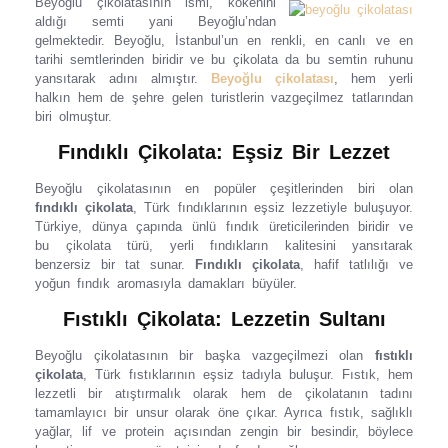
Beyoğlu çikolatasının ismi, kökenini
aldığı semti yani Beyoğlu’ndan
gelmektedir. Beyoğlu, İstanbul’un en renkli, en canlı ve en
tarihi semtlerinden biridir ve bu çikolata da bu semtin ruhunu
yansıtarak adını almıştır.
Beyoğlu çikolatası
, hem yerli
halkın hem de şehre gelen turistlerin vazgeçilmez tatlarından
biri olmuştur.
Fındıklı Çikolata: Eşsiz Bir Lezzet
Beyoğlu çikolatasının en popüler çeşitlerinden biri olan
fındıklı çikolata
, Türk fındıklarının eşsiz lezzetiyle buluşuyor.
Türkiye, dünya çapında ünlü fındık üreticilerinden biridir ve
bu çikolata türü, yerli fındıkların kalitesini yansıtarak
benzersiz bir tat sunar.
Fındıklı çikolata
, hafif tatlılığı ve
yoğun fındık aromasıyla damakları büyüler.
Fıstıklı Çikolata: Lezzetin Sultanı
Beyoğlu çikolatasının bir başka vazgeçilmezi olan
fıstıklı
çikolata
, Türk fıstıklarının eşsiz tadıyla buluşur. Fıstık, hem
lezzetli bir atıştırmalık olarak hem de çikolatanın tadını
tamamlayıcı bir unsur olarak öne çıkar. Ayrıca fıstık, sağlıklı
yağlar, lif ve protein açısından zengin bir besindir, böylece