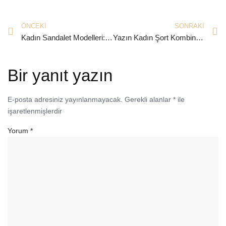
ÖNCEKI
SONRAKI
Kadın Sandalet Modelleri: Sportif Seçenekler
Yazın Kadın Şort Kombinleri Nasıl Yapılır?
Bir yanıt yazın
E-posta adresiniz yayınlanmayacak.
Gerekli alanlar
*
ile
işaretlenmişlerdir
Yorum
*