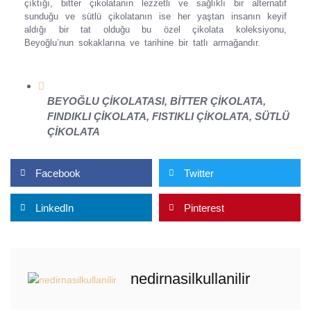
çıktığı, bitter çikolatanın lezzetli ve sağlıklı bir alternatif
sunduğu ve sütlü çikolatanın ise her yaştan insanın keyif
aldığı bir tat olduğu bu özel çikolata koleksiyonu,
Beyoğlu’nun sokaklarına ve tarihine bir tatlı armağandır.
BEYOĞLU ÇIKOLATASI
,
BITTER ÇIKOLATA
,
FINDIKLI ÇIKOLATA
,
FISTIKLI ÇIKOLATA
,
SÜTLÜ
ÇIKOLATA
Facebook
Twitter
LinkedIn
Pinterest
nedirnasilkullanilir