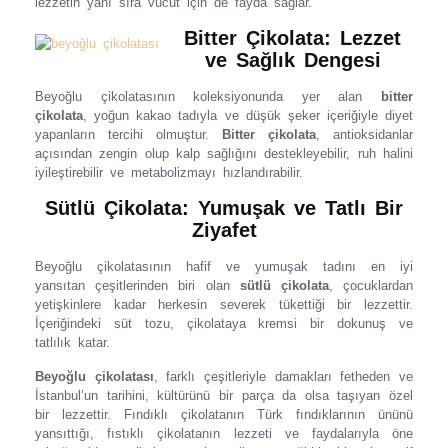
lezzetin yanı sıra vücut için de fayda sağlar.
Bitter Çikolata: Lezzet
ve Sağlık Dengesi
Beyoğlu çikolatasının koleksiyonunda yer alan
bitter
çikolata
, yoğun kakao tadıyla ve düşük şeker içeriğiyle diyet
yapanların tercihi olmuştur.
Bitter çikolata
, antioksidanlar
açısından zengin olup kalp sağlığını destekleyebilir, ruh halini
iyileştirebilir ve metabolizmayı hızlandırabilir.
Sütlü Çikolata: Yumuşak ve Tatlı Bir
Ziyafet
Beyoğlu çikolatasının hafif ve yumuşak tadını en iyi
yansıtan çeşitlerinden biri olan
sütlü çikolata
, çocuklardan
yetişkinlere kadar herkesin severek tükettiği bir lezzettir.
İçeriğindeki süt tozu, çikolataya kremsi bir dokunuş ve
tatlılık katar.
Beyoğlu çikolatası
, farklı çeşitleriyle damakları fetheden ve
İstanbul’un tarihini, kültürünü bir parça da olsa taşıyan özel
bir lezzettir. Fındıklı çikolatanın Türk fındıklarının ününü
yansıttığı, fıstıklı çikolatanın lezzeti ve faydalarıyla öne