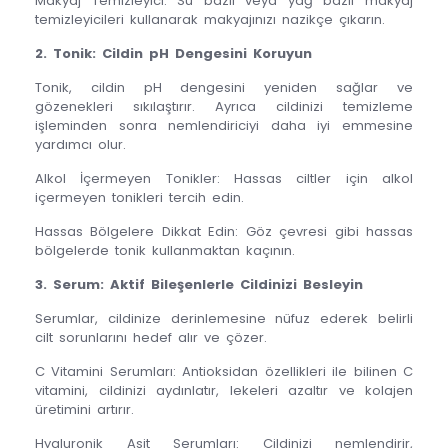
Makyaj Temizleyici: Su bazlı veya yağ bazlı makyaj
temizleyicileri kullanarak makyajınızı nazikçe çıkarın.
2. Tonik: Cildin pH Dengesini Koruyun
Tonik, cildin pH dengesini yeniden sağlar ve
gözenekleri sıkılaştırır. Ayrıca cildinizi temizleme
işleminden sonra nemlendiriciyi daha iyi emmesine
yardımcı olur.
Alkol İçermeyen Tonikler: Hassas ciltler için alkol
içermeyen tonikleri tercih edin.
Hassas Bölgelere Dikkat Edin: Göz çevresi gibi hassas
bölgelerde tonik kullanmaktan kaçının.
3. Serum: Aktif Bileşenlerle Cildinizi Besleyin
Serumlar, cildinize derinlemesine nüfuz ederek belirli
cilt sorunlarını hedef alır ve çözer.
C Vitamini Serumları: Antioksidan özellikleri ile bilinen C
vitamini, cildinizi aydınlatır, lekeleri azaltır ve kolajen
üretimini artırır.
Hyaluronik Asit Serumları: Cildinizi nemlendirir,