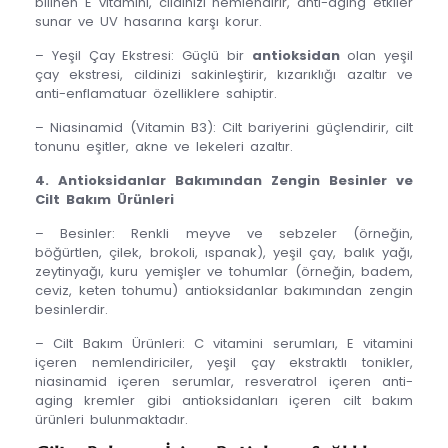
bilinen E vitamini, cildinizi nemlendirir, anti-aging etkiler
sunar ve UV hasarına karşı korur.
– Yeşil Çay Ekstresi: Güçlü bir
antioksidan
olan yeşil
çay ekstresi, cildinizi sakinleştirir, kızarıklığı azaltır ve
anti-enflamatuar özelliklere sahiptir.
– Niasinamid (Vitamin B3): Cilt bariyerini güçlendirir, cilt
tonunu eşitler, akne ve lekeleri azaltır.
4. Antioksidanlar Bakımından Zengin Besinler ve
Cilt Bakım Ürünleri
– Besinler: Renkli meyve ve sebzeler (örneğin,
böğürtlen, çilek, brokoli, ıspanak), yeşil çay, balık yağı,
zeytinyağı, kuru yemişler ve tohumlar (örneğin, badem,
ceviz, keten tohumu) antioksidanlar bakımından zengin
besinlerdir.
– Cilt Bakım Ürünleri: C vitamini serumları, E vitamini
içeren nemlendiriciler, yeşil çay ekstraktlı tonikler,
niasinamid içeren serumlar, resveratrol içeren anti-
aging kremler gibi antioksidanları içeren cilt bakım
ürünleri bulunmaktadır.