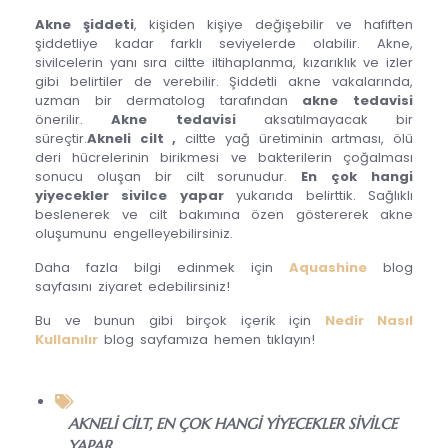
Akne şiddeti
, kişiden kişiye değişebilir ve hafiften
şiddetliye kadar farklı seviyelerde olabilir. Akne,
sivilcelerin yanı sıra ciltte iltihaplanma, kızarıklık ve izler
gibi belirtiler de verebilir. Şiddetli akne vakalarında,
uzman bir dermatolog tarafından
akne tedavisi
önerilir.
Akne tedavisi
aksatılmayacak bir
süreçtir.
Akneli cilt ,
ciltte yağ üretiminin artması, ölü
deri hücrelerinin birikmesi ve bakterilerin çoğalması
sonucu oluşan bir cilt sorunudur.
En çok hangi
yiyecekler sivilce yapar
yukarıda belirttik. Sağlıklı
beslenerek ve cilt bakımına özen göstererek akne
oluşumunu engelleyebilirsiniz.
Daha fazla bilgi edinmek için
Aquashine
blog
sayfasını ziyaret edebilirsiniz!
Bu ve bunun gibi birçok içerik için
Nedir Nasıl
Kullanılır
blog sayfamıza hemen tıklayın!
AKNELI CILT
,
EN ÇOK HANGI YIYECEKLER SIVILCE
YAPAR