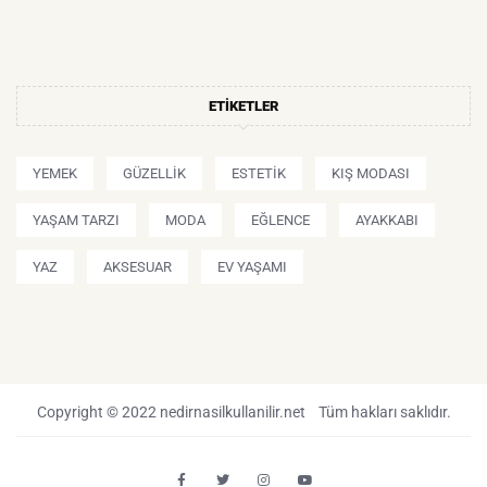
ETIKETLER
YEMEK
GÜZELLIK
ESTETIK
KIŞ MODASI
YAŞAM TARZI
MODA
EĞLENCE
AYAKKABI
YAZ
AKSESUAR
EV YAŞAMI
Copyright © 2022 nedirnasilkullanilir.net Tüm hakları saklıdır.