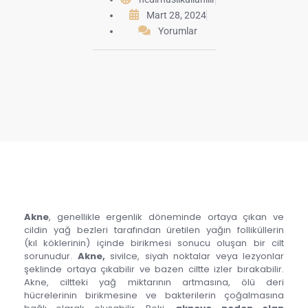
Mart 28, 2024
Yorumlar
Akne
, genellikle ergenlik döneminde ortaya çıkan ve
cildin yağ bezleri tarafından üretilen yağın folliküllerin
(kıl köklerinin) içinde birikmesi sonucu oluşan bir cilt
sorunudur.
Akne,
sivilce, siyah noktalar veya lezyonlar
şeklinde ortaya çıkabilir ve bazen ciltte izler bırakabilir.
Akne, ciltteki yağ miktarının artmasına, ölü deri
hücrelerinin birikmesine ve bakterilerin çoğalmasına