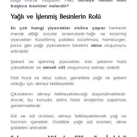
bağlı olarak oluşabilir. Peki,
akneye neden olan
başlıca besinler nelerdir?
Yağlı ve İşlenmiş Besinlerin Rolü
En çok hangi yiyecekler sivilce yapar
herkesin
merak ettiği sorular arasındadır.Yağlı ve kızarmış
yiyecekler: Kızartılmış patates kızartması, hamburger,
pizza gibi yağlı yiyeceklerin tüketimi
akne
oluşumunu
artırabilir.
Şekerli ve işlenmiş yiyecekler, kan şekerini hızla
yükseltebilir ve
akneli cilt
oluşumuna sebep olabilir.
Fast food ve abur cubur, genellikle yağlı ve şekerli
olduğu için akneyi tetikleyebilir.
Çikolatanın akneyi tetikleyebileceği düşünülmektedir.
Ancak, bu konuda daha fazla araştırma yapılması
gerekmektedir.
Süt ve süt ürünleri, akneyi tetikleyebilecek yağ ve
hormon içerebilir. Özellikle yağlı süt ürünleri, akne
şiddetini artırabilir.