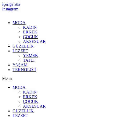
İçeriğe atla
Instagram
MODA
KADIN
ERKEK
ÇOCUK
AKSESUAR
GÜZELLİK
LEZZET
YEMEK
TATLI
YAŞAM
TEKNOLOJİ
Menu
MODA
KADIN
ERKEK
ÇOCUK
AKSESUAR
GÜZELLİK
LEZZET