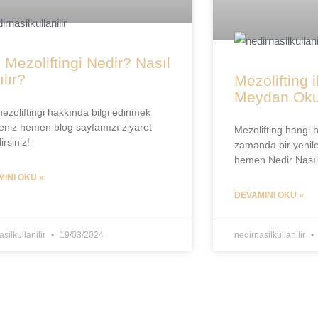
 Mezoliftingi Nedir? Nasıl
lır?
Mezolifting
Meydan Ok
ezoliftingi hakkında bilgi edinmek
seniz hemen blog sayfamızı ziyaret
Mezolifting hangi b
irsiniz!
zamanda bir yenil
hemen Nedir Nasıl K
INI OKU »
DEVAMINI OKU »
silkullanilir
19/03/2024
nedirnasilkullanilir