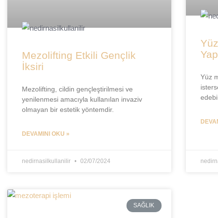
Yüz
Yapı
Mezolifting Etkili Gençlik
İksiri
Yüz m
ister
Mezolifting, cildin gençleştirilmesi ve
edebil
yenilenmesi amacıyla kullanılan invaziv
olmayan bir estetik yöntemdir.
DEVAM
DEVAMINI OKU »
nedirnasilkullanilir
02/07/2024
nedirna
SAĞLIK