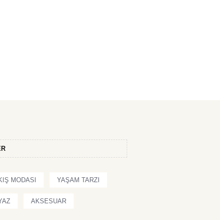
ER
KIŞ MODASI
YAŞAM TARZI
YAZ
AKSESUAR