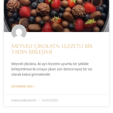
MEYVELİ ÇİKOLATA: LEZZETLİ BİR
TADIN BİRLEŞİMİ
Meyveli çikolata, iki ayrı lezzetin uyumlu bir şekilde
birleştirilmesi ile ortaya çıkan son derece eşsiz bir tat
olarak kabul görmektedir.
DEVAMINI OKU »
nedirnasilkullanilir
16/03/2023