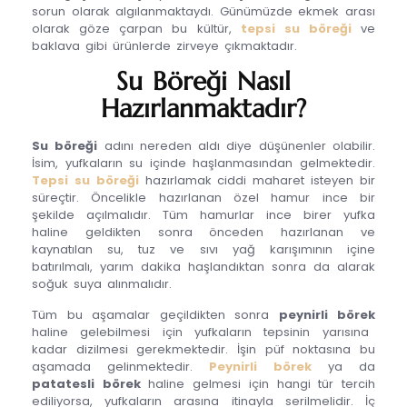
sorun olarak algılanmaktaydı. Günümüzde ekmek arası
olarak göze çarpan bu kültür,
tepsi su böreği
ve
baklava gibi ürünlerde zirveye çıkmaktadır.
Su Böreği Nasıl
Hazırlanmaktadır?
Su böreği
adını nereden aldı diye düşünenler olabilir.
İsim, yufkaların su içinde haşlanmasından gelmektedir.
Tepsi su böreği
hazırlamak ciddi maharet isteyen bir
süreçtir. Öncelikle hazırlanan özel hamur ince bir
şekilde açılmalıdır. Tüm hamurlar ince birer yufka
haline geldikten sonra önceden hazırlanan ve
kaynatılan su, tuz ve sıvı yağ karışımının içine
batırılmalı, yarım dakika haşlandıktan sonra da alarak
soğuk suya alınmalıdır.
Tüm bu aşamalar geçildikten sonra
peynirli börek
haline gelebilmesi için yufkaların tepsinin yarısına
kadar dizilmesi gerekmektedir. İşin püf noktasına bu
aşamada gelinmektedir.
Peynirli börek
ya da
patatesli börek
haline gelmesi için hangi tür tercih
ediliyorsa, yufkaların arasına itinayla serilmelidir. İç