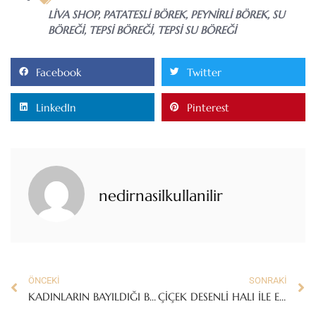
LIVA SHOP
,
PATATESLI BÖREK
,
PEYNIRLI BÖREK
,
SU
BÖREĞI
,
TEPSI BÖREĞI
,
TEPSI SU BÖREĞI
Facebook
Twitter
LinkedIn
Pinterest
nedirnasilkullanilir
ÖNCEKI
SONRAKI
KADINLARIN BAYILDIĞI BAGET YÜZÜK MODELİ!
ÇİÇEK DESENLİ HALI İLE EVİNİZE BAHAR GELSİN!